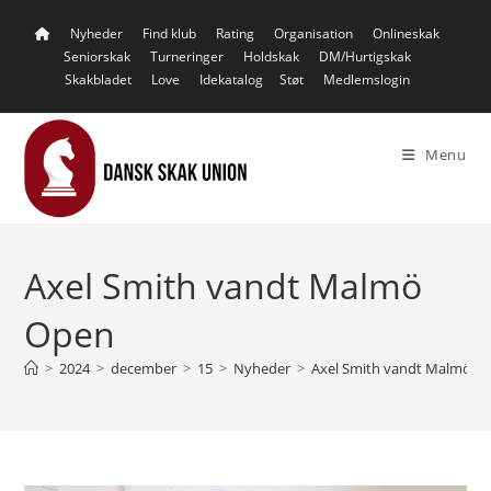
Skip
Nyheder
Find klub
Rating
Organisation
Onlineskak
to
Seniorskak
Turneringer
Holdskak
DM/Hurtigskak
content
Skakbladet
Love
Idekatalog
Støt
Medlemslogin
Menu
Axel Smith vandt Malmö
Open
>
2024
>
december
>
15
>
Nyheder
>
Axel Smith vandt Malmö O