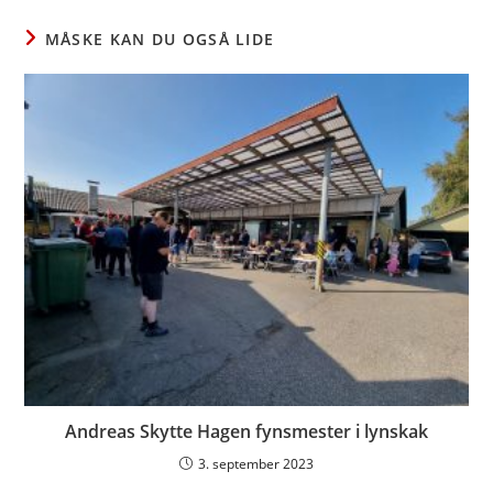
window
window
window
MÅSKE KAN DU OGSÅ LIDE
Andreas Skytte Hagen fynsmester i lynskak
3. september 2023