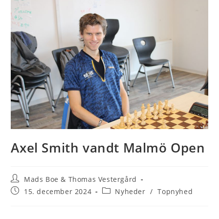
Axel Smith vandt Malmö Open
Post
Mads Boe & Thomas Vestergård
author:
Post
Post
15. december 2024
Nyheder
/
Topnyhed
published:
category: