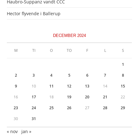
Haubro-Suppanz vandt CCC
Hector flyvende i Ballerup
DECEMBER 2024
M
TI
O
TO
F
L
S
1
2
3
4
5
6
7
8
9
10
11
12
13
14
15
16
17
18
19
20
21
22
23
24
25
26
27
28
29
30
31
« nov
jan »