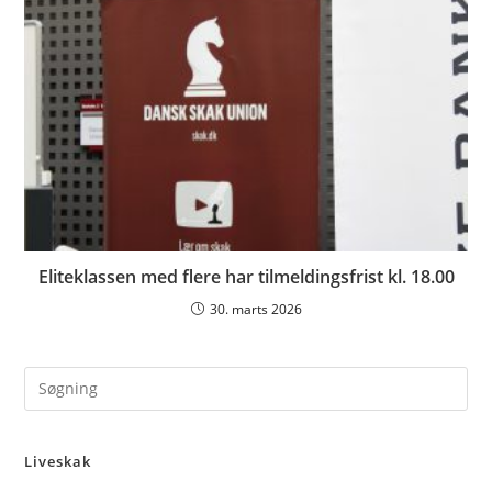
Eliteklassen med flere har tilmeldingsfrist kl. 18.00
30. marts 2026
Pre
Es
to
Liveskak
clo
the