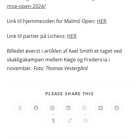
moe-open-2024/
Link til hjemmesiden for Malmö Open:
HER
Link til partier på Lichess:
HER
Billedet øverst i artiklen af Axel Smith et taget ved
skakligakampen mellem Køge og Fredericia i
november.
Foto: Thomas Vestergård
SHARE
PLEASE SHARE THIS
THIS
CONTENT
Opens
Opens
Opens
Opens
Opens
Opens
Opens
in
in
in
in
in
in
in
a
a
a
a
a
a
a
Opens
Opens
Opens
new
new
new
new
new
new
new
in
in
in
window
window
window
window
window
window
window
a
a
a
new
new
new