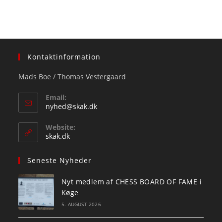
Kontaktinformation
Mads Boe / Thomas Vestergaard
Email:
Opens
nyhed@skak.dk
in
your
Website:
application
skak.dk
Seneste Nyheder
Nyt medlem af CHESS BOARD OF FAME i
Køge
5. AUGUST 2026