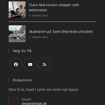
Claus Marcussen stopper som
webmaster
4. AUGUST 2026
Skaklejren på Tjele Efterskole afsluttet
4. AUGUST 2026
Følg Os På:
Opens
Opens
Opens
in
in
in
Diskussion
a
a
a
Skriv til os, hvad I synes om vores nye layout
new
new
new
tab
tab
tab
Email:
Opens
design@skak.dk