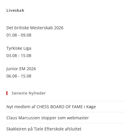
to
Liveskak
clo
the
sea
Det britiske Mesterskab 2026
pan
01.08 - 09.08
Tyrkiske Liga
03.08 - 15.08
Junior EM 2026
06.08 - 15.08
Seneste Nyheder
Nyt medlem af CHESS BOARD OF FAME i Køge
Claus Marcussen stopper som webmaster
Skaklejren på Tjele Efterskole afsluttet