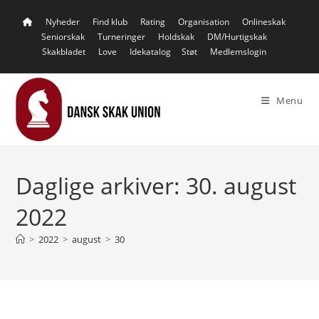
Skip
Nyheder
Find klub
Rating
Organisation
Onlineskak
to
Seniorskak
Turneringer
Holdskak
DM/Hurtigskak
content
Skakbladet
Love
Idekatalog
Støt
Medlemslogin
Menu
Daglige arkiver: 30. august
2022
>
2022
>
august
>
30