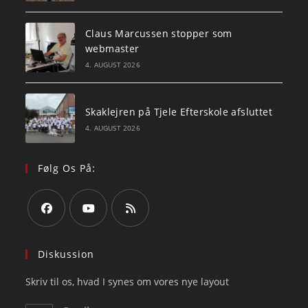
Claus Marcussen stopper som
webmaster
4. AUGUST 2026
Skaklejren på Tjele Efterskole afsluttet
4. AUGUST 2026
Følg Os På:
Opens
Opens
Opens
in
in
in
Diskussion
a
a
a
Skriv til os, hvad I synes om vores nye layout
new
new
new
tab
tab
tab