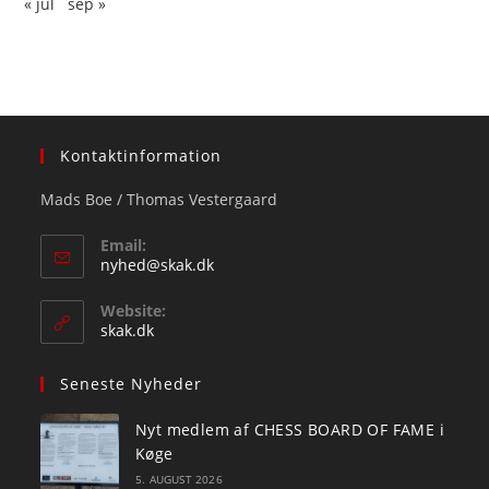
« jul
sep »
Kontaktinformation
Mads Boe / Thomas Vestergaard
Email:
Opens
nyhed@skak.dk
in
your
Website:
application
skak.dk
Seneste Nyheder
Nyt medlem af CHESS BOARD OF FAME i
Køge
5. AUGUST 2026