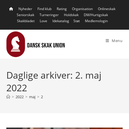
Skip
Nyheder
Find klub
Rating
Organisation
Onlineskak
to
Seniorskak
Turneringer
Holdskak
DM/Hurtigskak
content
Skakbladet
Love
Idekatalog
Støt
Medlemslogin
Menu
Daglige arkiver: 2. maj
2022
>
2022
>
maj
>
2