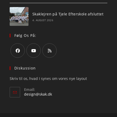
Skaklejren på Tjele Efterskole afsluttet
4. AUGUST 2026
Følg Os På:
Opens
Opens
Opens
in
in
in
Diskussion
a
a
a
Skriv til os, hvad I synes om vores nye layout
new
new
new
tab
tab
tab
Email:
Opens
design@skak.dk
in
your
application