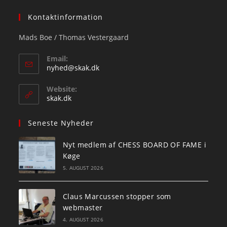
Kontaktinformation
Mads Boe / Thomas Vestergaard
Email:
Opens
nyhed@skak.dk
in
your
Website:
application
skak.dk
Seneste Nyheder
Nyt medlem af CHESS BOARD OF FAME i
Køge
5. AUGUST 2026
Claus Marcussen stopper som
webmaster
4. AUGUST 2026