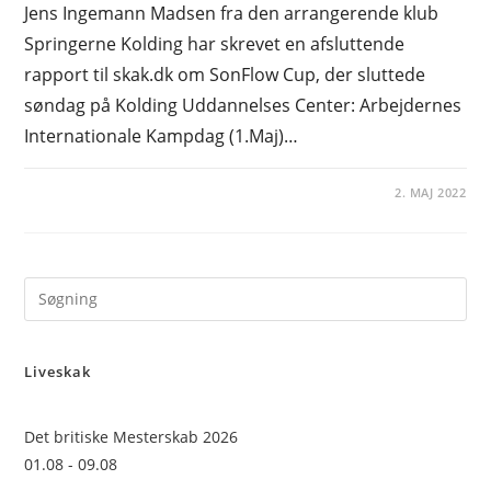
Jens Ingemann Madsen fra den arrangerende klub
Springerne Kolding har skrevet en afsluttende
rapport til skak.dk om SonFlow Cup, der sluttede
søndag på Kolding Uddannelses Center: Arbejdernes
Internationale Kampdag (1.Maj)…
2. MAJ 2022
Pre
Es
to
Liveskak
clo
the
sea
Det britiske Mesterskab 2026
pan
01.08 - 09.08