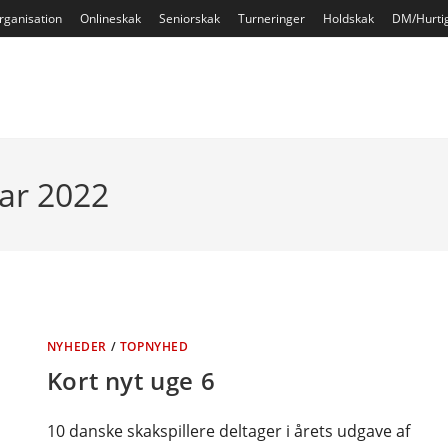
rganisation
Onlineskak
Seniorskak
Turneringer
Holdskak
DM/Hurti
uar 2022
NYHEDER
/
TOPNYHED
Kort nyt uge 6
10 danske skakspillere deltager i årets udgave af