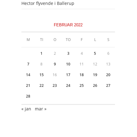
Hector flyvende i Ballerup
FEBRUAR 2022
M
TI
O
TO
F
L
S
1
2
3
4
5
6
7
8
9
10
11
12
13
14
15
16
17
18
19
20
21
22
23
24
25
26
27
28
« jan
mar »