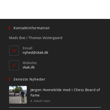
Kontaktinformation
Mads Boe / Thomas Vestergaard
Email:
Opens
nyhed@skak.dk
in
your
Website:
application
skak.dk
Seneste Nyheder
Jørgen Hvenekilde med i Chess Board of
Fame
8. AUGUST 2026