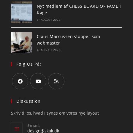
Nyt medlem af CHESS BOARD OF FAME i
Køge
5. AUGUST 2026
Claus Marcussen stopper som
webmaster
4. AUGUST 2026
Følg Os På:
Opens
Opens
Opens
in
in
in
Diskussion
a
a
a
Skriv til os, hvad I synes om vores nye layout
new
new
new
tab
tab
tab
Email:
Opens
design@skak.dk