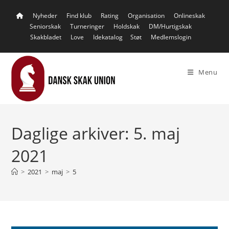
Skip
Nyheder
Find klub
Rating
Organisation
Onlineskak
to
Seniorskak
Turneringer
Holdskak
DM/Hurtigskak
content
Skakbladet
Love
Idekatalog
Støt
Medlemslogin
Menu
Daglige arkiver: 5. maj
2021
>
2021
>
maj
>
5