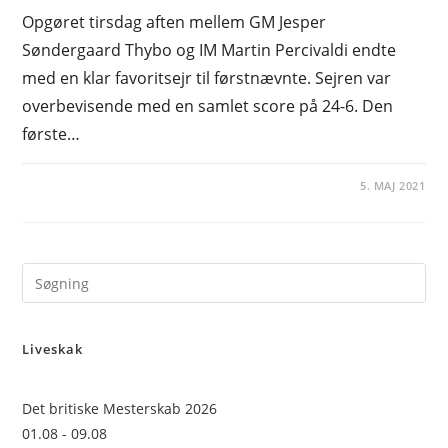
Opgøret tirsdag aften mellem GM Jesper
Søndergaard Thybo og IM Martin Percivaldi endte
med en klar favoritsejr til førstnævnte. Sejren var
overbevisende med en samlet score på 24-6. Den
første…
5. MAJ 2021
Pre
Es
to
Liveskak
clo
the
sea
Det britiske Mesterskab 2026
pan
01.08 - 09.08