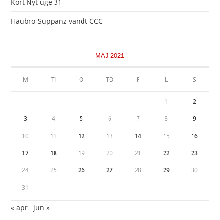
Kort Nyt uge 31
Haubro-Suppanz vandt CCC
MAJ 2021
M
TI
O
TO
F
L
S
1
2
3
4
5
6
7
8
9
10
11
12
13
14
15
16
17
18
19
20
21
22
23
24
25
26
27
28
29
30
31
« apr
jun »