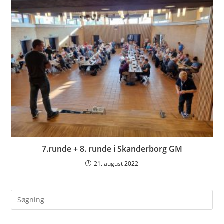
7.runde + 8. runde i Skanderborg GM
21. august 2022
Pre
Es
to