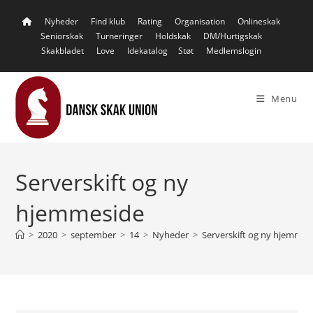
Skip
Nyheder
Find klub
Rating
Organisation
Onlineskak
to
Seniorskak
Turneringer
Holdskak
DM/Hurtigskak
content
Skakbladet
Love
Idekatalog
Støt
Medlemslogin
Menu
Serverskift og ny
hjemmeside
>
2020
>
september
>
14
>
Nyheder
>
Serverskift og ny hjemmes