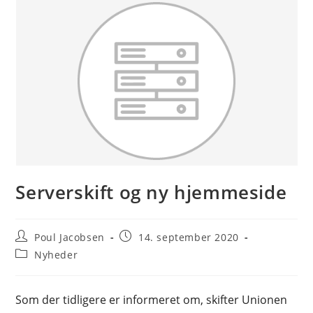
Serverskift og ny hjemmeside
Post
Post
Poul Jacobsen
14. september 2020
author:
published:
Post
Nyheder
category:
Som der tidligere er informeret om, skifter Unionen