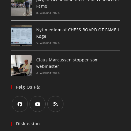
Fame
8. AUGUST 2026
Nyt medlem af CHESS BOARD OF FAME i
Køge
5. AUGUST 2026
Claus Marcussen stopper som
webmaster
4. AUGUST 2026
Følg Os På:
Opens
Opens
Opens
in
in
in
Diskussion
a
a
a