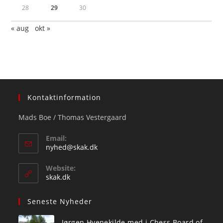
28
29
30
« aug
okt »
Kontaktinformation
Mads Boe / Thomas Vestergaard
Email:
Opens
nyhed@skak.dk
in
your
Website:
application
skak.dk
Seneste Nyheder
Jørgen Hvenekilde med i Chess Board of