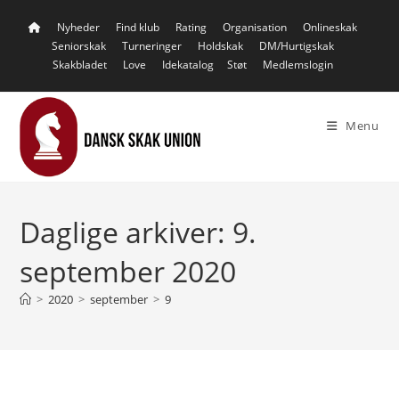
Skip
Nyheder
Find klub
Rating
Organisation
Onlineskak
to
Seniorskak
Turneringer
Holdskak
DM/Hurtigskak
content
Skakbladet
Love
Idekatalog
Støt
Medlemslogin
Menu
Daglige arkiver: 9.
september 2020
>
2020
>
september
>
9