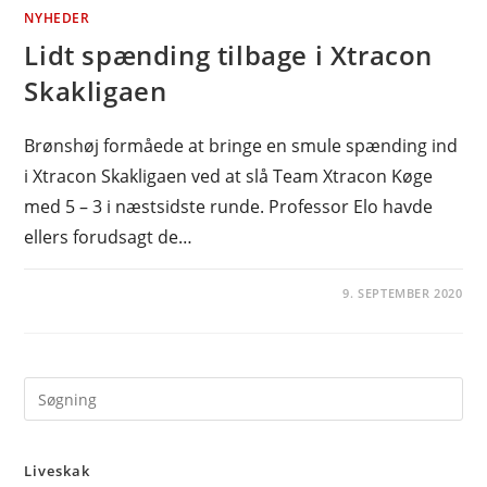
NYHEDER
Lidt spænding tilbage i Xtracon
Skakligaen
Brønshøj formåede at bringe en smule spænding ind
i Xtracon Skakligaen ved at slå Team Xtracon Køge
med 5 – 3 i næstsidste runde. Professor Elo havde
ellers forudsagt de…
9. SEPTEMBER 2020
Pre
Es
to
Liveskak
clo