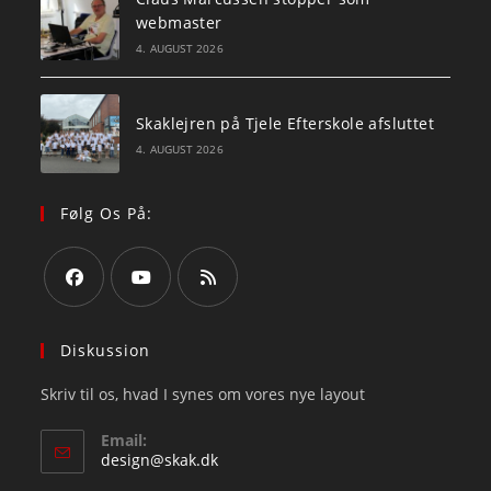
webmaster
4. AUGUST 2026
Skaklejren på Tjele Efterskole afsluttet
4. AUGUST 2026
Følg Os På:
Opens
Opens
Opens
in
in
in
Diskussion
a
a
a
Skriv til os, hvad I synes om vores nye layout
new
new
new
tab
tab
tab
Email:
Opens
design@skak.dk
in