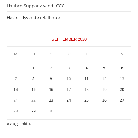
Haubro-Suppanz vandt CCC
Hector flyvende i Ballerup
SEPTEMBER 2020
M
TI
O
TO
F
L
S
1
2
3
4
5
6
7
8
9
10
11
12
13
14
15
16
17
18
19
20
21
22
23
24
25
26
27
28
29
30
« aug
okt »