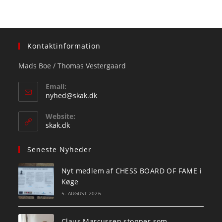
Kontaktinformation
Mads Boe / Thomas Vestergaard
Email:
Opens
nyhed@skak.dk
in
your
Website:
application
skak.dk
Seneste Nyheder
Nyt medlem af CHESS BOARD OF FAME i
Køge
5. AUGUST 2026
Claus Marcussen stopper som