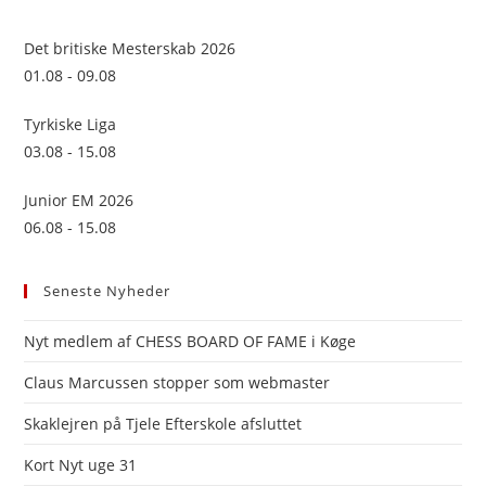
the
sea
Det britiske Mesterskab 2026
pan
01.08 - 09.08
Tyrkiske Liga
03.08 - 15.08
Junior EM 2026
06.08 - 15.08
Seneste Nyheder
Nyt medlem af CHESS BOARD OF FAME i Køge
Claus Marcussen stopper som webmaster
Skaklejren på Tjele Efterskole afsluttet
Kort Nyt uge 31