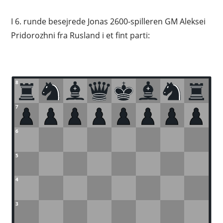
I 6. runde besejrede Jonas 2600-spilleren GM Aleksei
Pridorozhni fra Rusland i et fint parti:
8
7
6
5
4
3