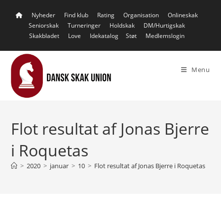
Skip
Nyheder
Find klub
Rating
Organisation
Onlineskak
to
Seniorskak
Turneringer
Holdskak
DM/Hurtigskak
content
Skakbladet
Love
Idekatalog
Støt
Medlemslogin
Menu
Flot resultat af Jonas Bjerre
i Roquetas
>
2020
>
januar
>
10
>
Flot resultat af Jonas Bjerre i Roquetas