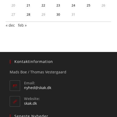
20
21
22
23
24
25
26
27
28
29
30
31
« dec
feb »
Kontaktinformation
Mads Boe / Thomas Vestergaard
Email:
Opens
nyhed@skak.dk
in
your
Website:
application
skak.dk
Seneste Nyheder