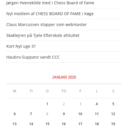
Jørgen Hvenekilde med i Chess Board of Fame
Nyt medlem af CHESS BOARD OF FAME i Køge
Claus Marcussen stopper som webmaster
Skaklejren på Tjele Efterskole afsluttet
Kort Nyt uge 31
Haubro-Suppanz vandt CCC
JANUAR 2020
M
TI
O
TO
F
L
S
1
2
3
4
5
6
7
8
9
10
11
12
13
14
15
16
17
18
19