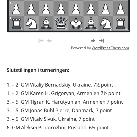
2
1
a
b
c
d
e
f
g
h
Powered by
WordPressChess.com
Slutstillingen i turneringen:
1. – 2. GM Vitaliy Bernadskiy, Ukraine, 7½ point
1. – 2. GM Karen H. Grigoryan, Armenien 7½ point
3. – 5. GM Tigran K. Harutyunian, Armenien 7 point
3. – 5. GM Jonas Buhl Bjerre, Danmark, 7 point
3. – 5. GM Vitaly Sivuk, Ukraine, 7 point
6. GM Aleksei Pridorozhni, Rusland, 6½ point