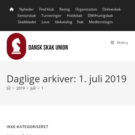
Skip
Nyheder
Find klub
Rating
Organisation
Onlineskak
to
Seniorskak
Turneringer
Holdskak
DM/Hurtigskak
content
Skakbladet
Love
Idekatalog
Støt
Medlemslogin
Menu
Daglige arkiver: 1. juli 2019
>
2019
>
juli
>
1
IKKE-KATEGORISERET