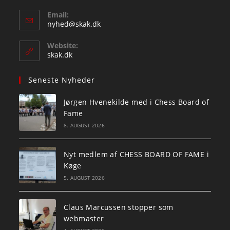
Email:
Opens
nyhed@skak.dk
in
your
Website:
application
skak.dk
Seneste Nyheder
Jørgen Hvenekilde med i Chess Board of
Fame
8. AUGUST 2026
Nyt medlem af CHESS BOARD OF FAME i
Køge
5. AUGUST 2026
Claus Marcussen stopper som
webmaster