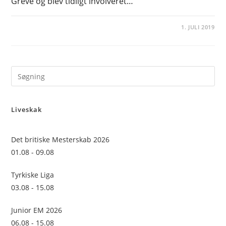
Greve og blev tidligt involveret…
1. JULI 2019
Pre
Es
to
Liveskak
clo
the
sea
Det britiske Mesterskab 2026
pan
01.08 - 09.08
Tyrkiske Liga
03.08 - 15.08
Junior EM 2026
06.08 - 15.08