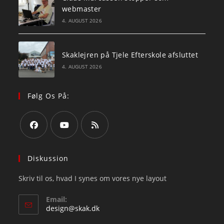
webmaster
4. AUGUST 2026
Skaklejren på Tjele Efterskole afsluttet
4. AUGUST 2026
Følg Os På:
Opens
Opens
Opens
in
in
in
Diskussion
a
a
a
Skriv til os, hvad I synes om vores nye layout
new
new
new
tab
tab
tab
Email:
Opens
design@skak.dk
in