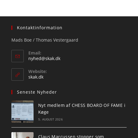
Kontaktinformation
Mads Boe / Thomas Vestergaard
Email:
Opens
nyhed@skak.dk
in
your
Website:
application
skak.dk
Seneste Nyheder
Nyt medlem af CHESS BOARD OF FAME i
Køge
5. AUGUST 2026
Claus Marcussen stopper som