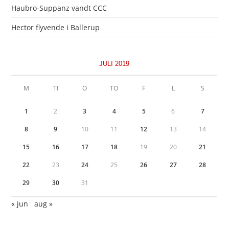
Haubro-Suppanz vandt CCC
Hector flyvende i Ballerup
JULI 2019
M
TI
O
TO
F
L
S
1
2
3
4
5
6
7
8
9
10
11
12
13
14
15
16
17
18
19
20
21
22
23
24
25
26
27
28
29
30
31
« jun
aug »