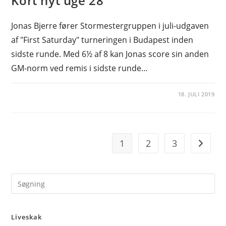
Kort nyt uge 28
Jonas Bjerre fører Stormestergruppen i juli-udgaven
af "First Saturday" turneringen i Budapest inden
sidste runde. Med 6½ af 8 kan Jonas score sin anden
GM-norm ved remis i sidste runde…
18. JULI 2019
1
2
3
Go to t
Pre
Es
to
Liveskak
clo