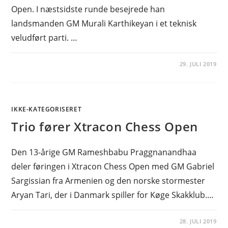
Open. I næstsidste runde besejrede han
landsmanden GM Murali Karthikeyan i et teknisk
veludført parti. …
29. JULI 2019
IKKE-KATEGORISERET
Trio fører Xtracon Chess Open
Den 13-årige GM Rameshbabu Praggnanandhaa
deler føringen i Xtracon Chess Open med GM Gabriel
Sargissian fra Armenien og den norske stormester
Aryan Tari, der i Danmark spiller for Køge Skakklub.…
28. JULI 2019