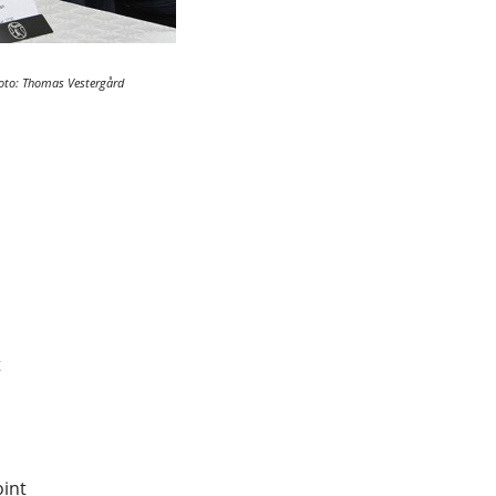
oto: Thomas Vestergård
t
oint