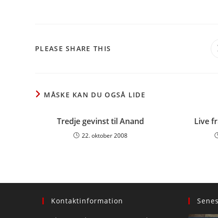
SHARE
PLEASE SHARE THIS
THIS
CONTENT
MÅSKE KAN DU OGSÅ LIDE
Tredje gevinst til Anand
Live f
22. oktober 2008
Kontaktinformation
Sene