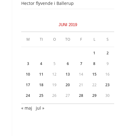
Hector flyvende i Ballerup
JUNI 2019
M
TI
O
TO
F
L
S
1
2
3
4
5
6
7
8
9
10
11
12
13
14
15
16
17
18
19
20
21
22
23
24
25
26
27
28
29
30
« maj
jul »