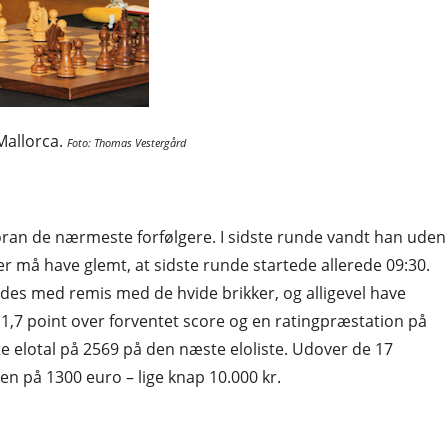
Mallorca.
Foto: Thomas Vestergård
 foran de nærmeste forfølgere. I sidste runde vandt han uden
er må have glemt, at sidste runde startede allerede 09:30.
des med remis med de hvide brikker, og alligevel have
 1,7 point over forventet score og en ratingpræstation på
ste elotal på 2569 på den næste eloliste. Udover de 17
en på 1300 euro – lige knap 10.000 kr.