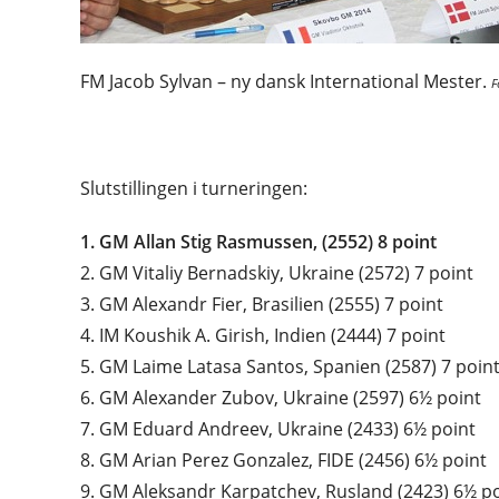
FM Jacob Sylvan – ny dansk International Mester.
F
Slutstillingen i turneringen:
1. GM Allan Stig Rasmussen, (2552) 8 point
2. GM Vitaliy Bernadskiy, Ukraine (2572) 7 point
3. GM Alexandr Fier, Brasilien (2555) 7 point
4. IM Koushik A. Girish, Indien (2444) 7 point
5. GM Laime Latasa Santos, Spanien (2587) 7 poin
6. GM Alexander Zubov, Ukraine (2597) 6½ point
7. GM Eduard Andreev, Ukraine (2433) 6½ point
8. GM Arian Perez Gonzalez, FIDE (2456) 6½ point
9. GM Aleksandr Karpatchev, Rusland (2423) 6½ p