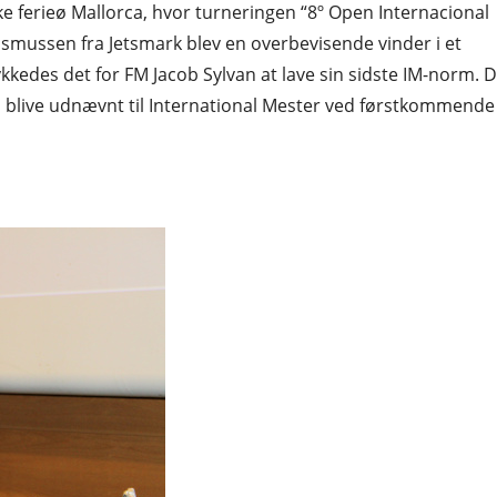
ke ferieø Mallorca, hvor turneringen “8º Open Internacional
asmussen fra Jetsmark blev en overbevisende vinder i et
ykkedes det for FM Jacob Sylvan at lave sin sidste IM-norm. 
han blive udnævnt til International Mester ved førstkommende