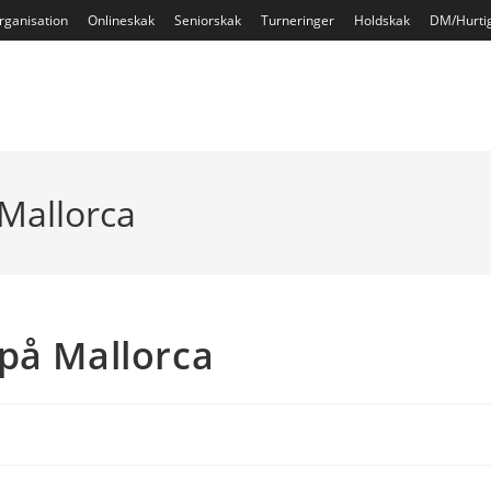
rganisation
Onlineskak
Seniorskak
Turneringer
Holdskak
DM/Hurti
Mallorca
på Mallorca