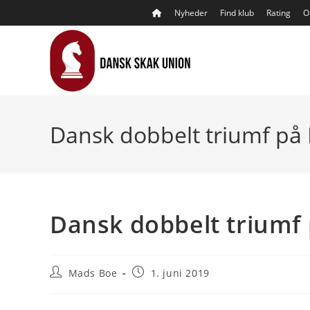
Skip
Nyheder
Find klub
Rating
O
to
content
Dansk dobbelt triumf på 
Dansk dobbelt triumf 
Post
Post
Mads Boe
1. juni 2019
author:
published: