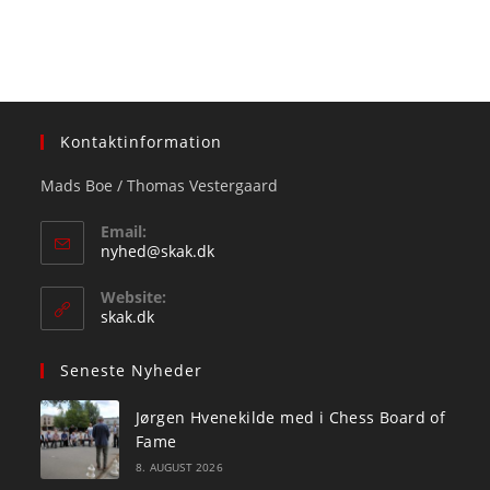
Kontaktinformation
Mads Boe / Thomas Vestergaard
Email:
Opens
nyhed@skak.dk
in
your
Website:
application
skak.dk
Seneste Nyheder
Jørgen Hvenekilde med i Chess Board of
Fame
8. AUGUST 2026