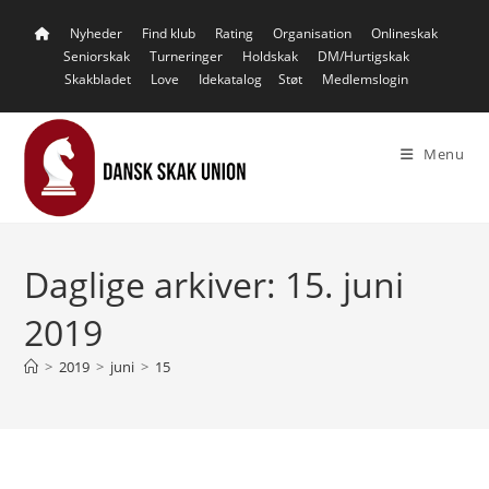
Skip
Nyheder
Find klub
Rating
Organisation
Onlineskak
to
Seniorskak
Turneringer
Holdskak
DM/Hurtigskak
content
Skakbladet
Love
Idekatalog
Støt
Medlemslogin
Menu
Daglige arkiver: 15. juni
2019
>
2019
>
juni
>
15