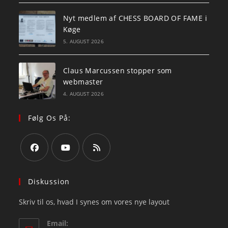
Nyt medlem af CHESS BOARD OF FAME i
Køge
5. AUGUST 2026
Claus Marcussen stopper som
webmaster
4. AUGUST 2026
Følg Os På:
Opens
Opens
Opens
in
in
in
Diskussion
a
a
a
Skriv til os, hvad I synes om vores nye layout
new
new
new
tab
tab
tab
Email: