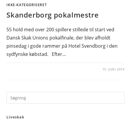
IKKE-KATEGORISERET
Skanderborg pokalmestre
55 hold med over 200 spillere stillede til start ved
Dansk Skak Unions pokalfinale, der blev afholdt
pinsedag i gode rammer på Hotel Svendborg i den
sydfynske købstad. Efter…
15. JUNI 2019
Pre
Es
to
Liveskak
clo
the