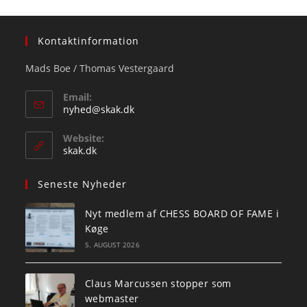
Kontaktinformation
Mads Boe / Thomas Vestergaard
Email:
Opens
nyhed@skak.dk
in
your
Website:
application
skak.dk
Seneste Nyheder
Nyt medlem af CHESS BOARD OF FAME i
Køge
5. AUGUST 2026
Claus Marcussen stopper som
webmaster