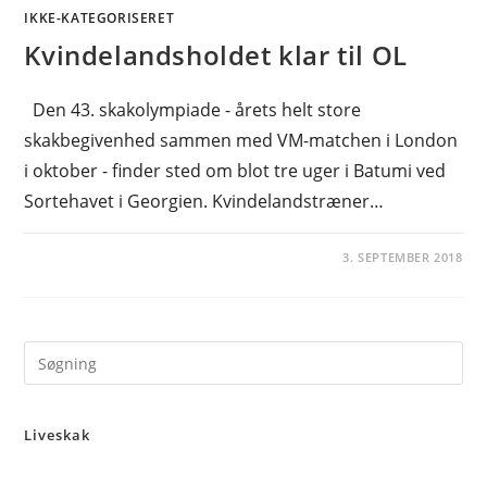
IKKE-KATEGORISERET
Kvindelandsholdet klar til OL
Den 43. skakolympiade - årets helt store
skakbegivenhed sammen med VM-matchen i London
i oktober - finder sted om blot tre uger i Batumi ved
Sortehavet i Georgien. Kvindelandstræner…
3. SEPTEMBER 2018
Pre
Es
to
Liveskak
clo
the