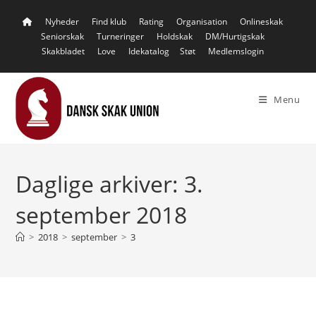
Skip
Nyheder
Find klub
Rating
Organisation
Onlineskak
to
Seniorskak
Turneringer
Holdskak
DM/Hurtigskak
content
Skakbladet
Love
Idekatalog
Støt
Medlemslogin
Menu
Daglige arkiver: 3.
september 2018
>
2018
>
september
>
3