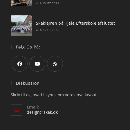
4. AUGUST 2026
Skaklejren på Tjele Efterskole afsluttet
4. AUGUST 2026
Følg Os På:
Opens
Opens
Opens
in
in
in
Diskussion
a
a
a
Skriv til os, hvad I synes om vores nye layout
new
new
new
tab
tab
tab
Email:
Opens
design@skak.dk
in
your
application