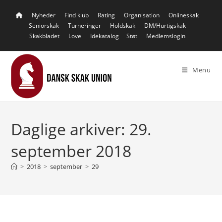
Skip
Nyheder
Find klub
Rating
Organisation
Onlineskak
to
Seniorskak
Turneringer
Holdskak
DM/Hurtigskak
content
Skakbladet
Love
Idekatalog
Støt
Medlemslogin
Menu
Daglige arkiver: 29.
september 2018
>
2018
>
september
>
29