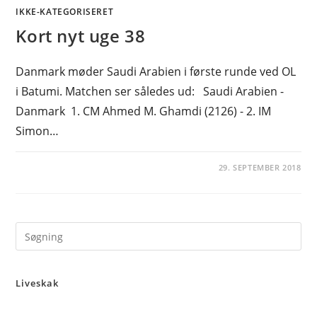
IKKE-KATEGORISERET
Kort nyt uge 38
Danmark møder Saudi Arabien i første runde ved OL
i Batumi. Matchen ser således ud: Saudi Arabien -
Danmark 1. CM Ahmed M. Ghamdi (2126) - 2. IM
Simon…
29. SEPTEMBER 2018
Pre
Es
to
Liveskak
clo
the