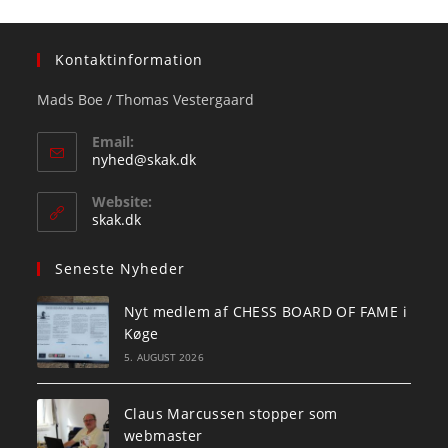
Kontaktinformation
Mads Boe / Thomas Vestergaard
Email:
Opens
nyhed@skak.dk
in
your
Website:
application
skak.dk
Seneste Nyheder
Nyt medlem af CHESS BOARD OF FAME i
Køge
5. AUGUST 2026
Claus Marcussen stopper som
webmaster