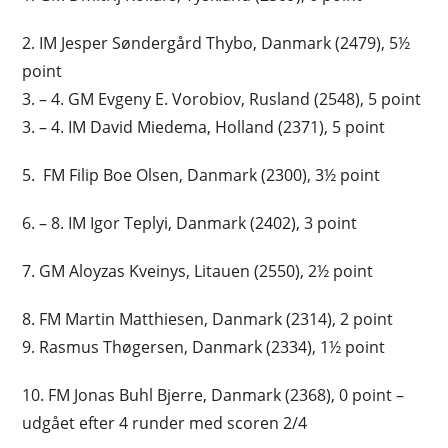
2. IM Jesper Søndergård Thybo, Danmark (2479), 5½
point
3. – 4. GM Evgeny E. Vorobiov, Rusland (2548), 5 point
3. – 4. IM David Miedema, Holland (2371), 5 point
5. FM Filip Boe Olsen, Danmark (2300), 3½ point
6. – 8. IM Igor Teplyi, Danmark (2402), 3 point
7. GM Aloyzas Kveinys, Litauen (2550), 2½ point
8. FM Martin Matthiesen, Danmark (2314), 2 point
9. Rasmus Thøgersen, Danmark (2334), 1½ point
10. FM Jonas Buhl Bjerre, Danmark (2368), 0 point –
udgået efter 4 runder med scoren 2/4