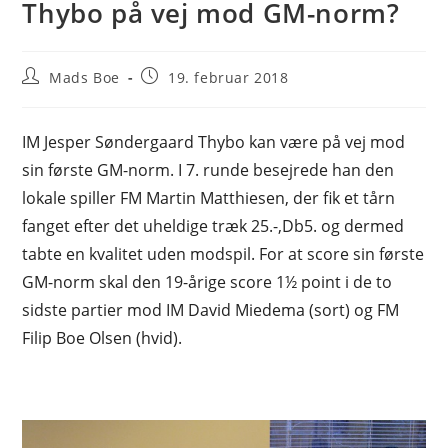
Thybo på vej mod GM-norm?
Post
Post
Mads Boe
19. februar 2018
author:
published:
IM Jesper Søndergaard Thybo kan være på vej mod
sin første GM-norm. I 7. runde besejrede han den
lokale spiller FM Martin Matthiesen, der fik et tårn
fanget efter det uheldige træk 25.-,Db5. og dermed
tabte en kvalitet uden modspil. For at score sin første
GM-norm skal den 19-årige score 1½ point i de to
sidste partier mod IM David Miedema (sort) og FM
Filip Boe Olsen (hvid).