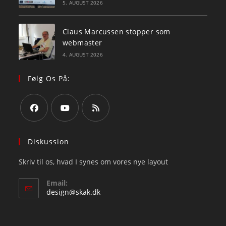
5. AUGUST 2026
Claus Marcussen stopper som
webmaster
4. AUGUST 2026
Følg Os På:
Opens
Opens
Opens
in
in
in
Diskussion
a
a
a
Skriv til os, hvad I synes om vores nye layout
new
new
new
tab
tab
tab
Email:
Opens
design@skak.dk
in
your
application