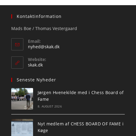
Kontaktinformation
Mads Boe / Thomas Vestergaard
Email:
Opens
nyhed@skak.dk
in
your
Website:
application
skak.dk
Seneste Nyheder
Jørgen Hvenekilde med i Chess Board of
Fame
8. AUGUST 2026
Nyt medlem af CHESS BOARD OF FAME i
Køge