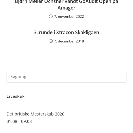
Bjørn Møller Ochsner vandt GoAudit Open på
Amager
7. november 2022
3. runde i Xtracon Skakligaen
7. december 2019
Pre
Es
to
Liveskak
clo
the
sea
Det britiske Mesterskab 2026
pan
01.08 - 09.08