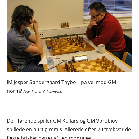
IM Jesper Søndergaard Thybo – på vej mod GM-
norm?
Foto: Morten F. Rasmussen
Den førende spiller GM Kollars og GM Vorobiov
spillede en hurtig remis. Allerede efter 20 træk var de
fleste brikker byttet af i en modtaget