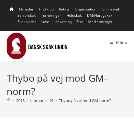
Skip
Nyheder
Find klub
Rating
Organisation
Onlineskak
to
Seniorskak
Turneringer
Holdskak
DM/Hurtigskak
content
Skakbladet
Love
Idekatalog
Støt
Medlemslogin
Menu
Thybo på vej mod GM-
norm?
>
2018
>
februar
>
19
>
Thybo på vej mod GM-norm?