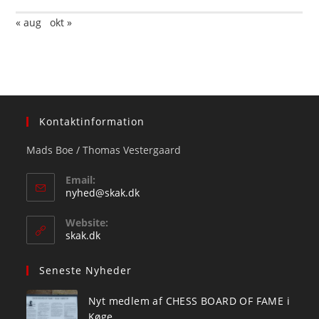
« aug
okt »
Kontaktinformation
Mads Boe / Thomas Vestergaard
Email:
Opens
nyhed@skak.dk
in
your
Website:
application
skak.dk
Seneste Nyheder
Nyt medlem af CHESS BOARD OF FAME i
Køge