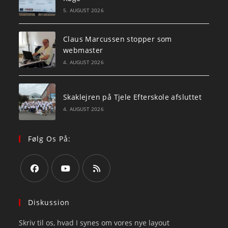
5. AUGUST 2026
Claus Marcussen stopper som
webmaster
4. AUGUST 2026
Skaklejren på Tjele Efterskole afsluttet
4. AUGUST 2026
Følg Os På:
Opens
Opens
Opens
in
in
in
Diskussion
a
a
a
Skriv til os, hvad I synes om vores nye layout
new
new
new