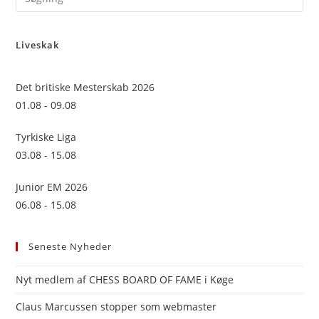
Es
to
Liveskak
clo
the
sea
Det britiske Mesterskab 2026
pan
01.08 - 09.08
Tyrkiske Liga
03.08 - 15.08
Junior EM 2026
06.08 - 15.08
Seneste Nyheder
Nyt medlem af CHESS BOARD OF FAME i Køge
Claus Marcussen stopper som webmaster