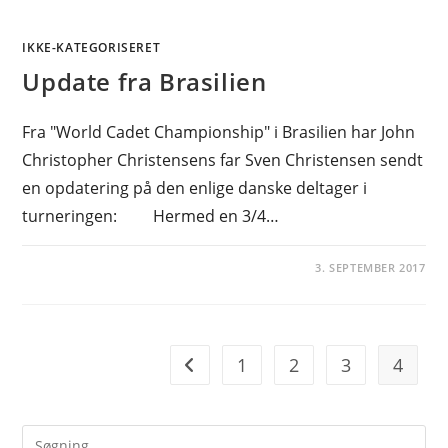
IKKE-KATEGORISERET
Update fra Brasilien
Fra "World Cadet Championship" i Brasilien har John
Christopher Christensens far Sven Christensen sendt
en opdatering på den enlige danske deltager i
turneringen: Hermed en 3/4…
3. SEPTEMBER 2017
1
2
3
4
Go to the previous page
Pre