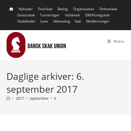
Skip
Nyheder
Find klub
Rating
Organisation
Onlineskak
to
Seniorskak
Turneringer
Holdskak
DM/Hurtigskak
content
Skakbladet
Love
Idekatalog
Støt
Medlemslogin
Menu
Daglige arkiver: 6.
september 2017
>
2017
>
september
>
6