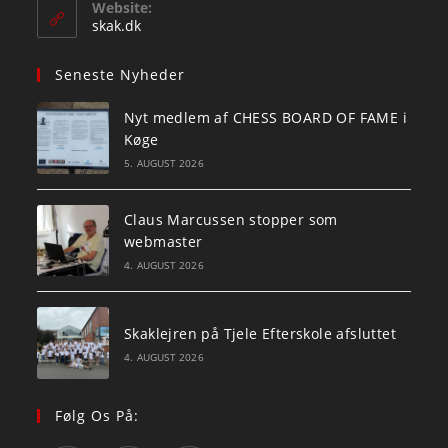
your
Website:
application
skak.dk
Seneste Nyheder
Nyt medlem af CHESS BOARD OF FAME i
Køge
5. AUGUST 2026
Claus Marcussen stopper som
webmaster
4. AUGUST 2026
Skaklejren på Tjele Efterskole afsluttet
4. AUGUST 2026
Følg Os På: