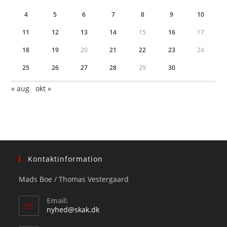
4
5
6
7
8
9
10
11
12
13
14
15
16
17
18
19
20
21
22
23
24
25
26
27
28
29
30
« aug
okt »
Kontaktinformation
Mads Boe / Thomas Vestergaard
Email:
Opens
nyhed@skak.dk
in