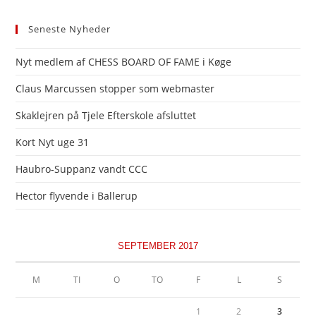
Seneste Nyheder
Nyt medlem af CHESS BOARD OF FAME i Køge
Claus Marcussen stopper som webmaster
Skaklejren på Tjele Efterskole afsluttet
Kort Nyt uge 31
Haubro-Suppanz vandt CCC
Hector flyvende i Ballerup
SEPTEMBER 2017
M
TI
O
TO
F
L
S
1
2
3