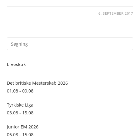
6. SEPTEMBER 2017
Pre
Es
to
Liveskak
clo
the
sea
Det britiske Mesterskab 2026
pan
01.08 - 09.08
Tyrkiske Liga
03.08 - 15.08
Junior EM 2026
06.08 - 15.08