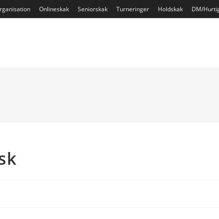
rganisation
Onlineskak
Seniorskak
Turneringer
Holdskak
DM/Hurti
sk