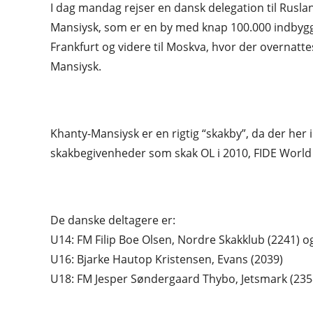
I dag mandag rejser en dansk delegation til Rusla
Mansiysk, som er en by med knap 100.000 indbygg
Frankfurt og videre til Moskva, hvor der overnatte
Mansiysk.
Khanty-Mansiysk er en rigtig “skakby”, da der her 
skakbegivenheder som skak OL i 2010, FIDE World
De danske deltagere er:
U14: FM Filip Boe Olsen, Nordre Skakklub (2241) 
U16: Bjarke Hautop Kristensen, Evans (2039)
U18: FM Jesper Søndergaard Thybo, Jetsmark (235