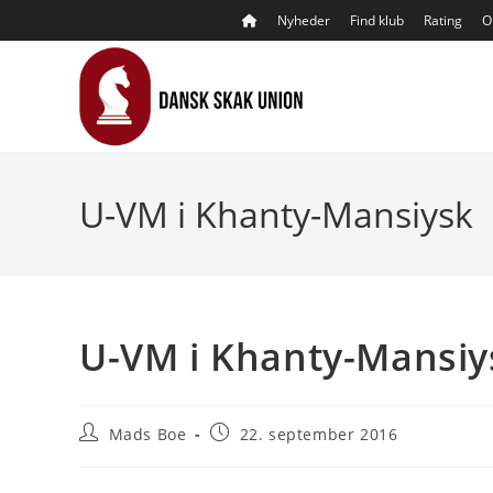
Skip
Nyheder
Find klub
Rating
O
to
content
U-VM i Khanty-Mansiysk
U-VM i Khanty-Mansiy
Post
Post
Mads Boe
22. september 2016
author:
published: