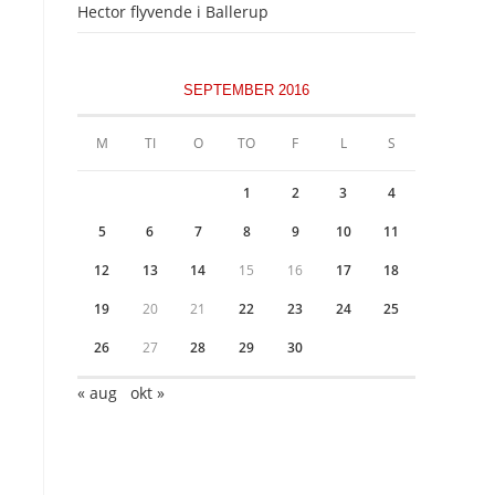
Hector flyvende i Ballerup
SEPTEMBER 2016
M
TI
O
TO
F
L
S
1
2
3
4
5
6
7
8
9
10
11
12
13
14
15
16
17
18
19
20
21
22
23
24
25
26
27
28
29
30
« aug
okt »