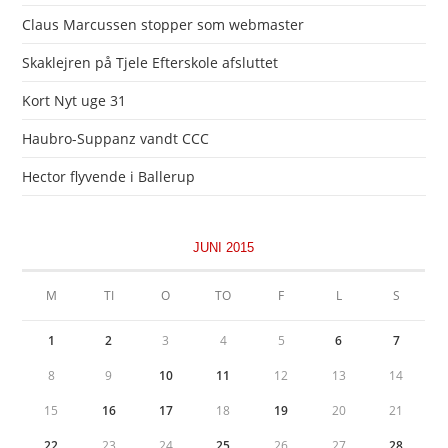
Claus Marcussen stopper som webmaster
Skaklejren på Tjele Efterskole afsluttet
Kort Nyt uge 31
Haubro-Suppanz vandt CCC
Hector flyvende i Ballerup
JUNI 2015
M
TI
O
TO
F
L
S
1
2
3
4
5
6
7
8
9
10
11
12
13
14
15
16
17
18
19
20
21
22
23
24
25
26
27
28