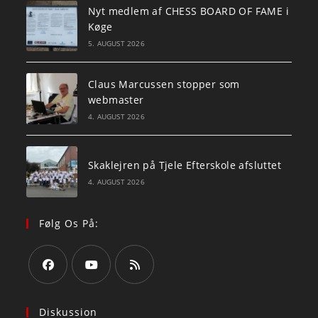
Nyt medlem af CHESS BOARD OF FAME i
Køge
5. AUGUST 2026
Claus Marcussen stopper som
webmaster
4. AUGUST 2026
Skaklejren på Tjele Efterskole afsluttet
4. AUGUST 2026
Følg Os På:
Opens
Opens
Opens
in
in
in
Diskussion