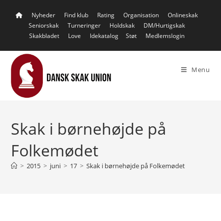
Skip
Nyheder
Find klub
Rating
Organisation
Onlineskak
to
Seniorskak
Turneringer
Holdskak
DM/Hurtigskak
content
Skakbladet
Love
Idekatalog
Støt
Medlemslogin
Menu
Skak i børnehøjde på
Folkemødet
>
2015
>
juni
>
17
>
Skak i børnehøjde på Folkemødet