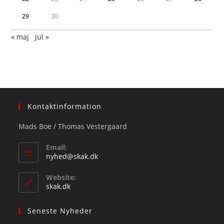
29
30
« maj
jul »
Kontaktinformation
Mads Boe / Thomas Vestergaard
Email:
Opens
nyhed@skak.dk
in
your
Website:
application
skak.dk
Seneste Nyheder