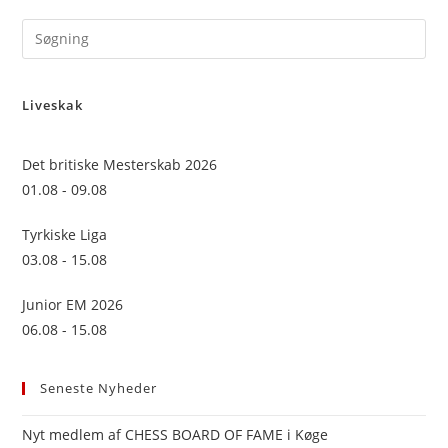
Pre
Es
to
Liveskak
clo
the
sea
Det britiske Mesterskab 2026
pan
01.08 - 09.08
Tyrkiske Liga
03.08 - 15.08
Junior EM 2026
06.08 - 15.08
Seneste Nyheder
Nyt medlem af CHESS BOARD OF FAME i Køge