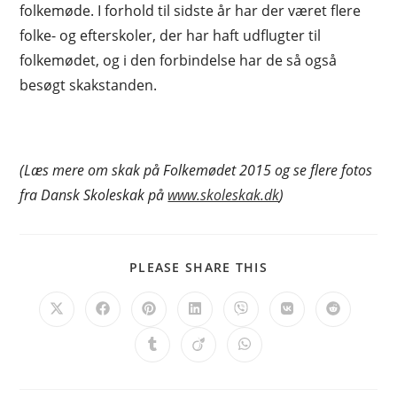
folkemøde. I forhold til sidste år har der været flere
folke- og efterskoler, der har haft udflugter til
folkemødet, og i den forbindelse har de så også
besøgt skakstanden.
(Læs mere om skak på Folkemødet 2015 og se flere fotos
fra Dansk Skoleskak på
www.skoleskak.dk
)
SHARE
PLEASE SHARE THIS
THIS
CONTENT
Opens
Opens
Opens
Opens
Opens
Opens
Opens
in
in
in
in
in
in
in
a
a
a
a
a
a
a
Opens
Opens
Opens
new
new
new
new
new
new
new
in
in
in
window
window
window
window
window
window
window
a
a
a
new
new
new