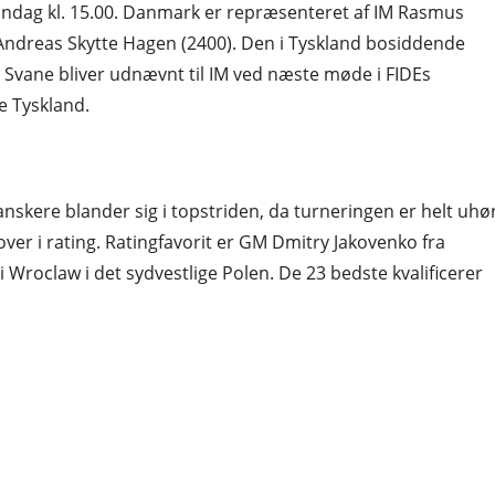
 søndag kl. 15.00. Danmark er repræsenteret af IM Rasmus
M Andreas Skytte Hagen (2400). Den i Tyskland bosiddende
 Svane bliver udnævnt til IM ved næste møde i FIDEs
e Tyskland.
anskere blander sig i topstriden, da turneringen er helt uhø
over i rating. Ratingfavorit er GM Dmitry Jakovenko fra
t i Wroclaw i det sydvestlige Polen. De 23 bedste kvalificerer