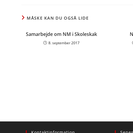
THIS
CONTENT
MÅSKE KAN DU OGSÅ LIDE
Samarbejde om NM i Skoleskak
N
8. september 2017
Kontaktinformation
Sene