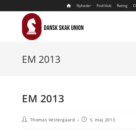
Skip
Nyheder
Find klub
Rating
O
to
content
EM 2013
EM 2013
Post
Post
Thomas Vestergaard
5. maj 2013
author:
published: