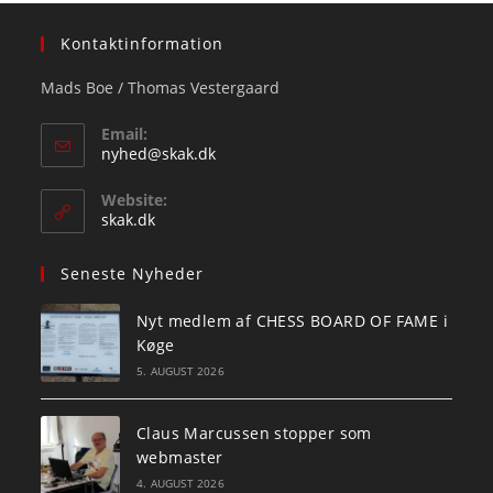
Kontaktinformation
Mads Boe / Thomas Vestergaard
Email:
Opens
nyhed@skak.dk
in
your
Website:
application
skak.dk
Seneste Nyheder
Nyt medlem af CHESS BOARD OF FAME i
Køge
5. AUGUST 2026
Claus Marcussen stopper som
webmaster
4. AUGUST 2026