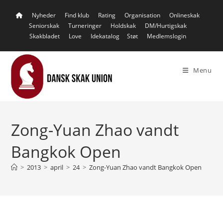
Skip
Nyheder
Find klub
Rating
Organisation
Onlineskak
to
Seniorskak
Turneringer
Holdskak
DM/Hurtigskak
content
Skakbladet
Love
Idekatalog
Støt
Medlemslogin
Menu
Zong-Yuan Zhao vandt
Bangkok Open
>
2013
>
april
>
24
>
Zong-Yuan Zhao vandt Bangkok Open