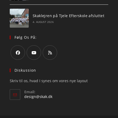
Skaklejren på Tjele Efterskole afsluttet
4. AUGUST 2026
Følg Os På:
Opens
Opens
Opens
in
in
in
Diskussion
a
a
a
Skriv til os, hvad I synes om vores nye layout
new
new
new
tab
tab
tab
Email:
Opens
design@skak.dk
in
your
application