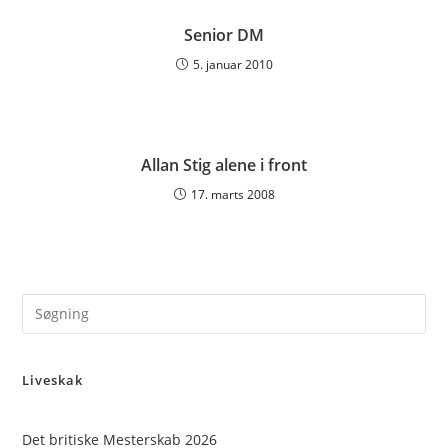
Senior DM
5. januar 2010
Allan Stig alene i front
17. marts 2008
Pre
Es
to
Liveskak
clo
the
sea
Det britiske Mesterskab 2026