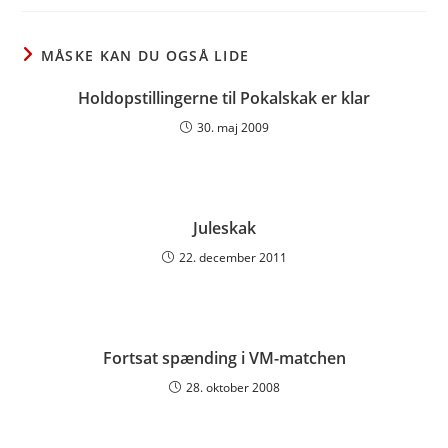
new
new
new
window
window
window
MÅSKE KAN DU OGSÅ LIDE
Holdopstillingerne til Pokalskak er klar
30. maj 2009
Juleskak
22. december 2011
Fortsat spænding i VM-matchen
28. oktober 2008