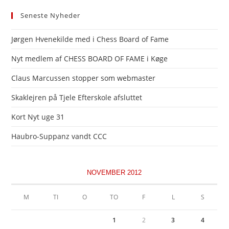
Seneste Nyheder
Jørgen Hvenekilde med i Chess Board of Fame
Nyt medlem af CHESS BOARD OF FAME i Køge
Claus Marcussen stopper som webmaster
Skaklejren på Tjele Efterskole afsluttet
Kort Nyt uge 31
Haubro-Suppanz vandt CCC
NOVEMBER 2012
M
TI
O
TO
F
L
S
1
2
3
4