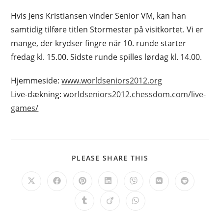
Hvis Jens Kristiansen vinder Senior VM, kan han
samtidig tilføre titlen Stormester på visitkortet. Vi er
mange, der krydser fingre når 10. runde starter
fredag kl. 15.00. Sidste runde spilles lørdag kl. 14.00.
Hjemmeside:
www.worldseniors2012.org
Live-dækning:
worldseniors2012.chessdom.com/live-
games/
SHARE
PLEASE SHARE THIS
THIS
CONTENT
Opens
Opens
Opens
Opens
Opens
Opens
Opens
in
in
in
in
in
in
in
a
a
a
a
a
a
a
Opens
Opens
Opens
new
new
new
new
new
new
new
in
in
in
window
window
window
window
window
window
window
a
a
a