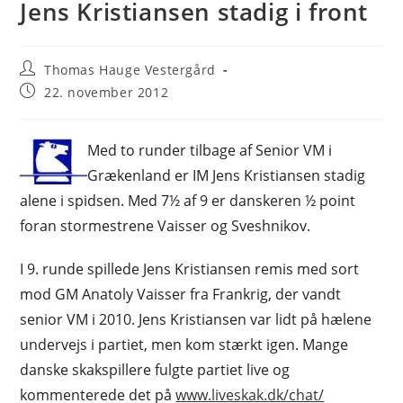
Jens Kristiansen stadig i front
Post
Thomas Hauge Vestergård
author:
Post
22. november 2012
published:
Med to runder tilbage af Senior VM i
Grækenland er IM Jens Kristiansen stadig
alene i spidsen. Med 7½ af 9 er danskeren ½ point
foran stormestrene Vaisser og Sveshnikov.
I 9. runde spillede Jens Kristiansen remis med sort
mod GM Anatoly Vaisser fra Frankrig, der vandt
senior VM i 2010. Jens Kristiansen var lidt på hælene
undervejs i partiet, men kom stærkt igen. Mange
danske skakspillere fulgte partiet live og
kommenterede det på
www.liveskak.dk/chat/