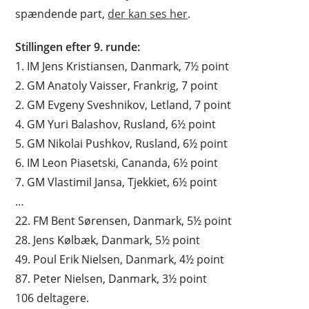
spændende part,
der kan ses her
.
Stillingen efter 9. runde:
1. IM Jens Kristiansen, Danmark, 7½ point
2. GM Anatoly Vaisser, Frankrig, 7 point
2. GM Evgeny Sveshnikov, Letland, 7 point
4. GM Yuri Balashov, Rusland, 6½ point
5. GM Nikolai Pushkov, Rusland, 6½ point
6. IM Leon Piasetski, Cananda, 6½ point
7. GM Vlastimil Jansa, Tjekkiet, 6½ point
…
22. FM Bent Sørensen, Danmark, 5½ point
28. Jens Kølbæk, Danmark, 5½ point
49. Poul Erik Nielsen, Danmark, 4½ point
87. Peter Nielsen, Danmark, 3½ point
106 deltagere.