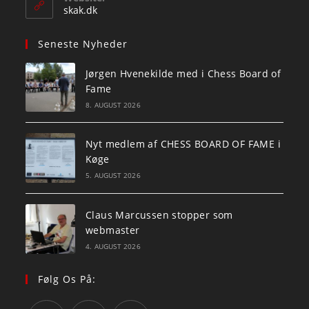
application
skak.dk
Seneste Nyheder
Jørgen Hvenekilde med i Chess Board of
Fame
8. AUGUST 2026
Nyt medlem af CHESS BOARD OF FAME i
Køge
5. AUGUST 2026
Claus Marcussen stopper som
webmaster
4. AUGUST 2026
Følg Os På: