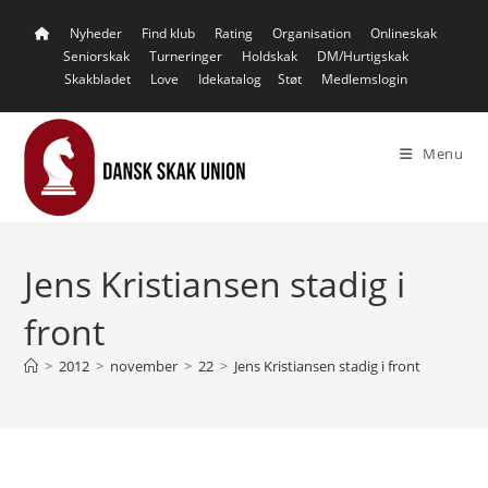
Skip
Nyheder
Find klub
Rating
Organisation
Onlineskak
to
Seniorskak
Turneringer
Holdskak
DM/Hurtigskak
content
Skakbladet
Love
Idekatalog
Støt
Medlemslogin
Menu
Jens Kristiansen stadig i
front
>
2012
>
november
>
22
>
Jens Kristiansen stadig i front