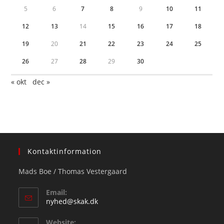
5
6
7
8
9
10
11
12
13
14
15
16
17
18
19
20
21
22
23
24
25
26
27
28
29
30
« okt
dec »
Kontaktinformation
Mads Boe / Thomas Vestergaard
Email:
Opens
nyhed@skak.dk
in
your
Website: