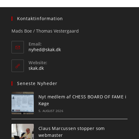
Kontaktinformation
Mads Boe / Thomas Vestergaard
Email:
Opens
nyhed@skak.dk
in
your
Website:
application
skak.dk
Seneste Nyheder
Nyt medlem af CHESS BOARD OF FAME i
Køge
5. AUGUST 2026
Claus Marcussen stopper som
webmaster