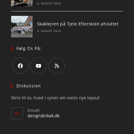
4. AUGUST 2026
Skaklejren på Tjele Efterskole afsluttet
4. AUGUST 2026
Følg Os På:
Opens
Opens
Opens
in
in
in
Diskussion
a
a
a
Skriv til os, hvad I synes om vores nye layout
new
new
new
tab
tab
tab
Email:
Opens
design@skak.dk
in
your
application