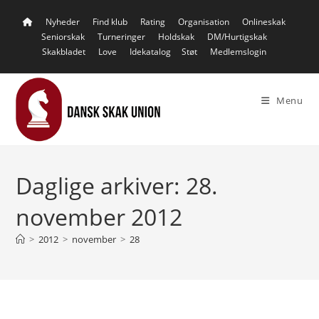
Skip
Nyheder
Find klub
Rating
Organisation
Onlineskak
to
Seniorskak
Turneringer
Holdskak
DM/Hurtigskak
content
Skakbladet
Love
Idekatalog
Støt
Medlemslogin
Menu
Daglige arkiver: 28.
november 2012
>
2012
>
november
>
28