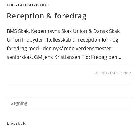
IKKE-KATEGORISERET
Reception & foredrag
BMS Skak, Københavns Skak Union & Dansk Skak
Union indbyder i fællesskab til reception for - og
foredrag med - den nykårede verdensmester i
seniorskak, GM Jens Kristiansen.Tid: Fredag den…
28. NOVEMBER 2012
Pre
Es
to
Liveskak
clo
the