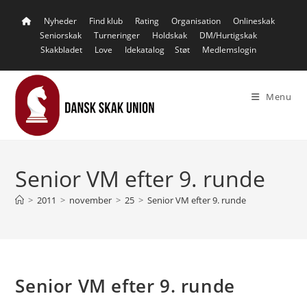
Skip
Nyheder
Find klub
Rating
Organisation
Onlineskak
to
Seniorskak
Turneringer
Holdskak
DM/Hurtigskak
content
Skakbladet
Love
Idekatalog
Støt
Medlemslogin
Menu
Senior VM efter 9. runde
>
2011
>
november
>
25
>
Senior VM efter 9. runde
Senior VM efter 9. runde