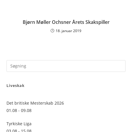
Bjørn Møller Ochsner Årets Skakspiller
18. januar 2019
Pre
Es
to
Liveskak
clo
the
sea
Det britiske Mesterskab 2026
pan
01.08 - 09.08
Tyrkiske Liga
03.08 - 15.08