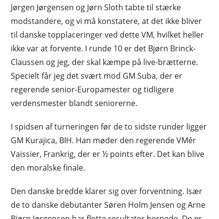
Jørgen Jørgensen og Jørn Sloth tabte til stærke
modstandere, og vi må konstatere, at det ikke bliver
til danske topplaceringer ved dette VM, hvilket heller
ikke var at forvente. I runde 10 er det Bjørn Brinck-
Claussen og jeg, der skal kæmpe på live-brætterne.
Specielt får jeg det svært mod GM Suba, der er
regerende senior-Europamester og tidligere
verdensmester blandt seniorerne.
I spidsen af turneringen før de to sidste runder ligger
GM Kurajica, BIH. Han møder den regerende VMér
Vaissier, Frankrig, der er ½ points efter. Det kan blive
den moralske finale.
Den danske bredde klarer sig over forventning. Især
de to danske debutanter Søren Holm Jensen og Arne
Bjørn Jørgensen har flotte resultater hernede. De er