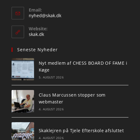
Email:
Opens
nyhed@skak.dk
in
your
Website:
application
skak.dk
Seneste Nyheder
Nyt medlem af CHESS BOARD OF FAME i
Køge
5. AUGUST 2026
Claus Marcussen stopper som
webmaster
4. AUGUST 2026
Skaklejren på Tjele Efterskole afsluttet
4. AUGUST 2026