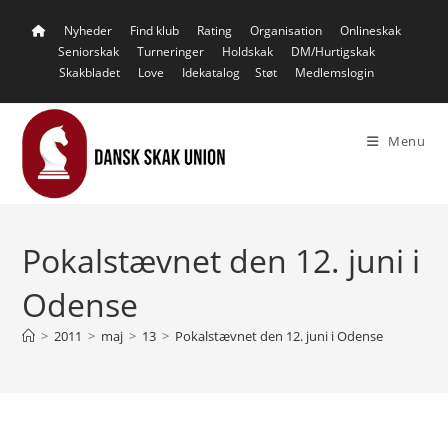
Skip
Nyheder
Find klub
Rating
Organisation
Onlineskak
to
Seniorskak
Turneringer
Holdskak
DM/Hurtigskak
content
Skakbladet
Love
Idekatalog
Støt
Medlemslogin
Menu
Pokalstævnet den 12. juni i
Odense
>
2011
>
maj
>
13
>
Pokalstævnet den 12. juni i Odense