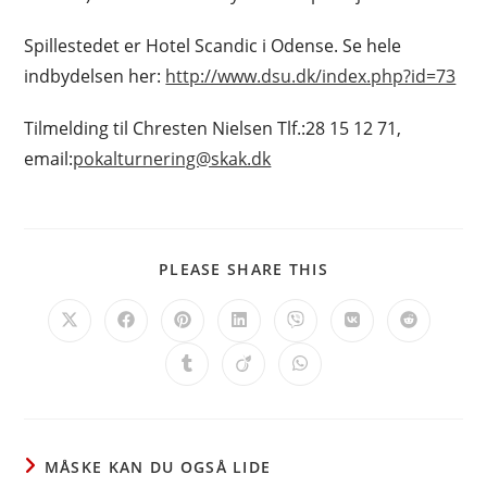
Spillestedet er Hotel Scandic i Odense. Se hele
indbydelsen her:
http://www.dsu.dk/index.php?id=73
Tilmelding til Chresten Nielsen Tlf.:28 15 12 71,
email:
pokalturnering@skak.dk
SHARE
PLEASE SHARE THIS
THIS
CONTENT
Opens
Opens
Opens
Opens
Opens
Opens
Opens
in
in
in
in
in
in
in
a
a
a
a
a
a
a
Opens
Opens
Opens
new
new
new
new
new
new
new
in
in
in
window
window
window
window
window
window
window
a
a
a
new
new
new
window
window
window
MÅSKE KAN DU OGSÅ LIDE