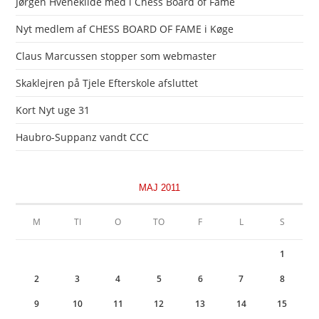
Jørgen Hvenekilde med i Chess Board of Fame
Nyt medlem af CHESS BOARD OF FAME i Køge
Claus Marcussen stopper som webmaster
Skaklejren på Tjele Efterskole afsluttet
Kort Nyt uge 31
Haubro-Suppanz vandt CCC
MAJ 2011
M
TI
O
TO
F
L
S
1
2
3
4
5
6
7
8
9
10
11
12
13
14
15