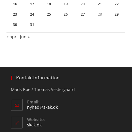
16
17
18
19
20
21
22
23
24
25
26
27
28
29
30
31
« apr
jun »
Kontaktinformation
Mads Boe / Thomas Vestergaard
Email:
Opens
nyhed@skak.dk
in
your
Website:
application
skak.dk