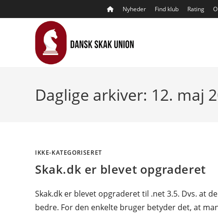
Skip
Nyheder
Find klub
Rating
O
to
content
Daglige arkiver: 12. maj 
IKKE-KATEGORISERET
Skak.dk er blevet opgraderet
Skak.dk er blevet opgraderet til .net 3.5. Dvs. at
bedre. For den enkelte bruger betyder det, at man