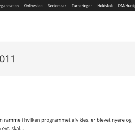
rganisation
Onlineskak
Seniorskak
Turneringer
Holdskak
DM/Hurti
2011
 den ramme i hvilken programmet afvikles, er blevet nyere og
 evt. skal…