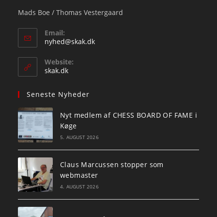
Mads Boe / Thomas Vestergaard
Email:
Opens
nyhed@skak.dk
in
your
Website:
application
skak.dk
Seneste Nyheder
Nyt medlem af CHESS BOARD OF FAME i
Køge
5. AUGUST 2026
Claus Marcussen stopper som
webmaster
4. AUGUST 2026