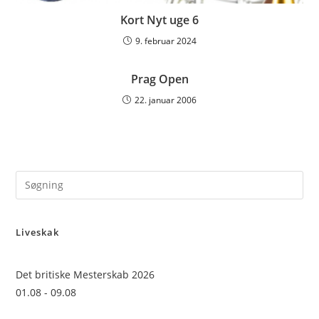
Kort Nyt uge 6
9. februar 2024
Prag Open
22. januar 2006
Pre
Es
to
Liveskak
clo
the
sea
Det britiske Mesterskab 2026
pan
01.08 - 09.08