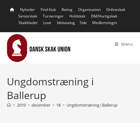
Skip
Nyheder
Find klub
Rating
Organisation
Onlineskak
to
Seniorskak
Turneringer
Holdskak
DM/Hurtigskak
content
Skakbladet
Love
Idekatalog
Støt
Medlemslogin
Menu
Ungdomstræning i
Ballerup
>
2010
>
december
>
18
>
Ungdomstræning i Ballerup