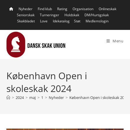
Skip
Nyheder
Find klub
Rating
Organisation
Onlineskak
to
Seniorskak
Turneringer
Holdskak
DM/Hurtigskak
content
Skakbladet
Love
Idekatalog
Støt
Medlemslogin
Menu
København Open i
skoleskak 2024
>
2024
>
maj
>
1
>
Nyheder
>
København Open i skoleskak 2024