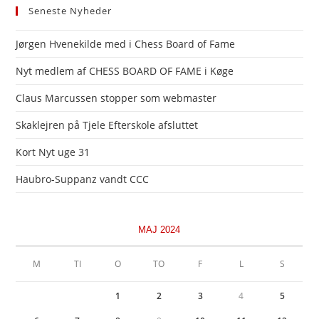
Seneste Nyheder
Jørgen Hvenekilde med i Chess Board of Fame
Nyt medlem af CHESS BOARD OF FAME i Køge
Claus Marcussen stopper som webmaster
Skaklejren på Tjele Efterskole afsluttet
Kort Nyt uge 31
Haubro-Suppanz vandt CCC
MAJ 2024
M
TI
O
TO
F
L
S
1
2
3
4
5