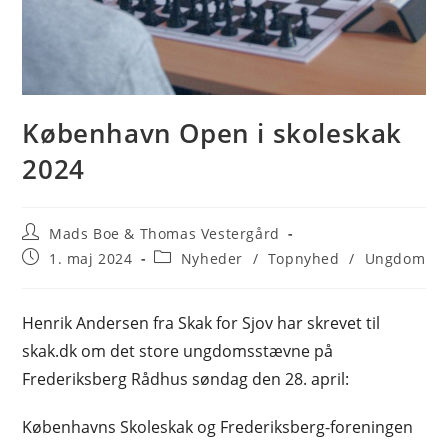
København Open i skoleskak
2024
Post
Mads Boe & Thomas Vestergård
author:
Post
Post
1. maj 2024
Nyheder
/
Topnyhed
/
Ungdom
published:
category:
Henrik Andersen fra Skak for Sjov har skrevet til
skak.dk om det store ungdomsstævne på
Frederiksberg Rådhus søndag den 28. april:
Københavns Skoleskak og Frederiksberg-foreningen