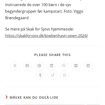
instruerede de over 100 børn i de syv
begyndergrupper før kampstart. Foto: Viggo
Brøndegaard
Se mere på Skak for Sjovs hjemmeside:
https://skakforsjov.dk/koebenhavn-open-2024/
SHARE
PLEASE SHARE THIS
THIS
CONTENT
Opens
Opens
Opens
Opens
Opens
Opens
Opens
in
in
in
in
in
in
in
a
a
a
a
a
a
a
Opens
Opens
Opens
new
new
new
new
new
new
new
in
in
in
window
window
window
window
window
window
window
a
a
a
new
new
new
window
window
window
MÅSKE KAN DU OGSÅ LIDE