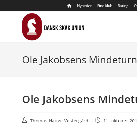
Skip
Nyheder
Find klub
Rating
O
to
content
Ole Jakobsens Mindeturn
Ole Jakobsens Mindet
Post
Post
Thomas Hauge Vestergård
11. oktober 20
author:
published: