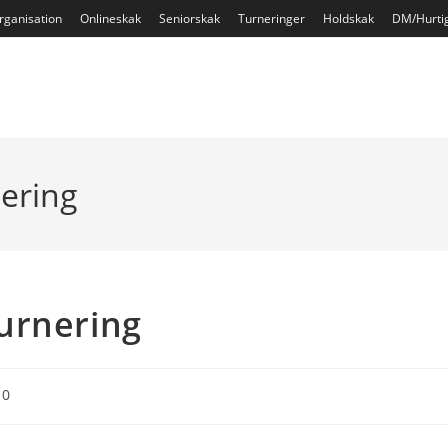
rganisation
Onlineskak
Seniorskak
Turneringer
Holdskak
DM/Hurti
ering
urnering
10