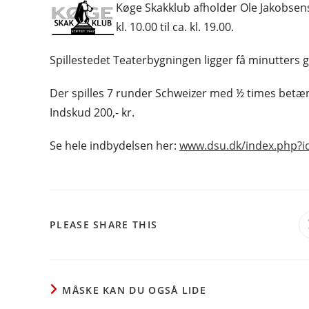
Køge Skakklub afholder Ole Jakobsen
kl. 10.00 til ca. kl. 19.00.
Spillestedet Teaterbygningen ligger få minutters g
Der spilles 7 runder Schweizer med ½ times betænkn
Indskud 200,- kr.
Se hele indbydelsen her:
www.dsu.dk/index.php?i
SHARE
PLEASE SHARE THIS
THIS
CONTENT
MÅSKE KAN DU OGSÅ LIDE