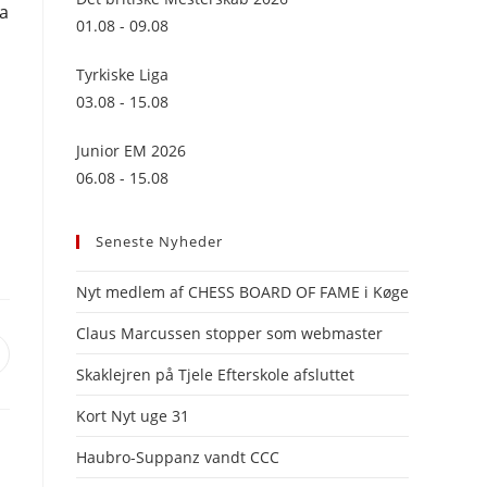
ra
panel.
01.08 - 09.08
Tyrkiske Liga
03.08 - 15.08
Junior EM 2026
06.08 - 15.08
Seneste Nyheder
Nyt medlem af CHESS BOARD OF FAME i Køge
Claus Marcussen stopper som webmaster
pens
Skaklejren på Tjele Efterskole afsluttet
n
ew
Kort Nyt uge 31
indow
Haubro-Suppanz vandt CCC