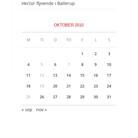
Hector flyvende i Ballerup
OKTOBER 2010
M
TI
O
TO
F
L
S
1
2
3
4
5
6
7
8
9
10
11
12
13
14
15
16
17
18
19
20
21
22
23
24
25
26
27
28
29
30
31
« sep
nov »