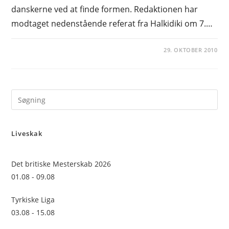
danskerne ved at finde formen. Redaktionen har
modtaget nedenstående referat fra Halkidiki om 7.…
29. OKTOBER 2010
Pre
Es
to
Liveskak
clo
the
sea
Det britiske Mesterskab 2026
pan
01.08 - 09.08
Tyrkiske Liga
03.08 - 15.08