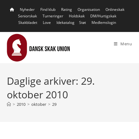
Skip
Nyheder
Find klub
Rating
Organisation
Onlineskak
to
Seniorskak
Turneringer
Holdskak
DM/Hurtigskak
content
Skakbladet
Love
Idekatalog
Støt
Medlemslogin
Menu
Daglige arkiver: 29.
oktober 2010
>
2010
>
oktober
>
29