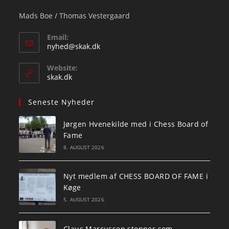
Mads Boe / Thomas Vestergaard
Email:
Opens
nyhed@skak.dk
in
your
Website:
application
skak.dk
Seneste Nyheder
Jørgen Hvenekilde med i Chess Board of
Fame
8. AUGUST 2026
Nyt medlem af CHESS BOARD OF FAME i
Køge
5. AUGUST 2026
Claus Marcussen stopper som