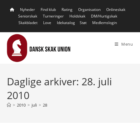
Skip
Nyheder
Find klub
Rating
Organisation
Onlineskak
to
Seniorskak
Turneringer
Holdskak
DM/Hurtigskak
content
Skakbladet
Love
Idekatalog
Støt
Medlemslogin
Menu
Daglige arkiver: 28. juli
2010
>
2010
>
juli
>
28