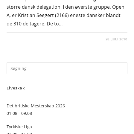
større dansk delegation. I den øverste gruppe, Open
A, er Kristian Seegert (2166) eneste dansker blandt
de 310 deltagere. De to…
28. JULI 2010
Pre
Es
to
Liveskak
clo
the
sea
Det britiske Mesterskab 2026
pan
01.08 - 09.08
Tyrkiske Liga