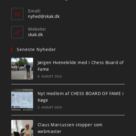
Email:
Opens
nyhed@skak.dk
in
your
Website:
application
skak.dk
Seneste Nyheder
Jørgen Hvenekilde med i Chess Board of
Fame
8. AUGUST 2026
Nyt medlem af CHESS BOARD OF FAME i
Køge
5. AUGUST 2026
Claus Marcussen stopper som
webmaster