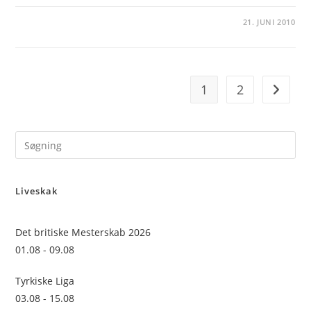
21. JUNI 2010
1
2
Go to t
Pre
Es
to
Liveskak
clo
the
sea
Det britiske Mesterskab 2026
pan
01.08 - 09.08
Tyrkiske Liga
03.08 - 15.08