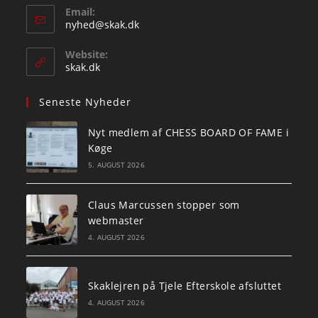
Email:
Opens
nyhed@skak.dk
in
your
Website:
application
skak.dk
Seneste Nyheder
Nyt medlem af CHESS BOARD OF FAME i
Køge
5. AUGUST 2026
Claus Marcussen stopper som
webmaster
4. AUGUST 2026
Skaklejren på Tjele Efterskole afsluttet
4. AUGUST 2026