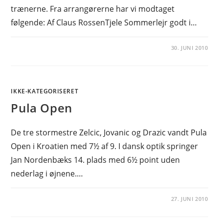
trænerne. Fra arrangørerne har vi modtaget
følgende: Af Claus RossenTjele Sommerlejr godt i…
30. JUNI 2010
IKKE-KATEGORISERET
Pula Open
De tre stormestre Zelcic, Jovanic og Drazic vandt Pula
Open i Kroatien med 7½ af 9. I dansk optik springer
Jan Nordenbæks 14. plads med 6½ point uden
nederlag i øjnene.…
27. JUNI 2010