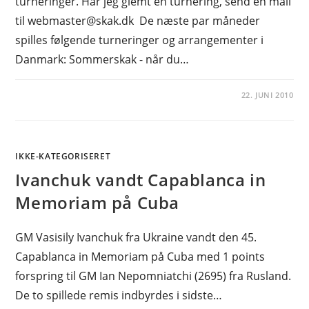
turneringer. Har jeg glemt en turnering, send en mail
til webmaster@skak.dk De næste par måneder
spilles følgende turneringer og arrangementer i
Danmark: Sommerskak - når du…
22. JUNI 2010
IKKE-KATEGORISERET
Ivanchuk vandt Capablanca in
Memoriam på Cuba
GM Vasisily Ivanchuk fra Ukraine vandt den 45.
Capablanca in Memoriam på Cuba med 1 points
forspring til GM Ian Nepomniatchi (2695) fra Rusland.
De to spillede remis indbyrdes i sidste…