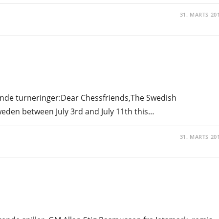
31. MARTS 20
ende turneringer:Dear Chessfriends,The Swedish
weden between July 3rd and July 11th this…
31. MARTS 20