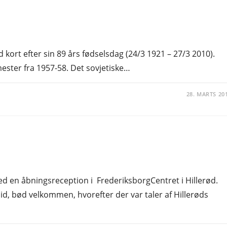
kort efter sin 89 års fødselsdag (24/3 1921 – 27/3 2010).
ester fra 1957-58. Det sovjetiske…
28. MARTS 20
ed en åbningsreception i FrederiksborgCentret i Hillerød.
d, bød velkommen, hvorefter der var taler af Hillerøds