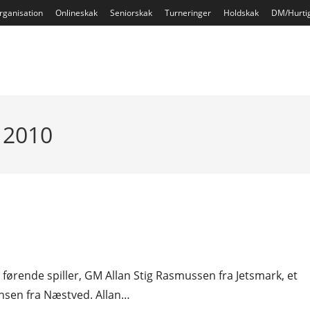
rganisation
Onlineskak
Seniorskak
Turneringer
Holdskak
DM/Hurti
 2010
n førende spiller, GM Allan Stig Rasmussen fra Jetsmark, et
nsen fra Næstved. Allan…