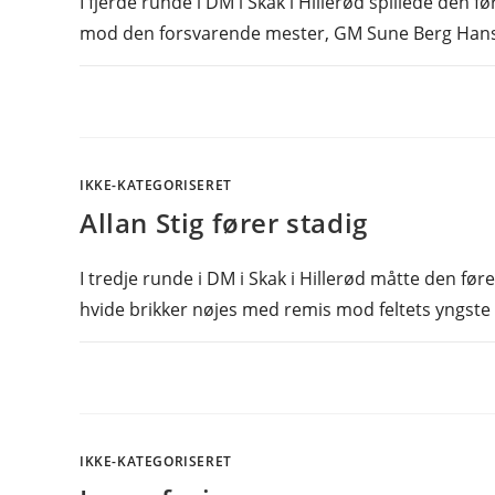
I fjerde runde i DM i Skak i Hillerød spillede den 
mod den forsvarende mester, GM Sune Berg Hans
IKKE-KATEGORISERET
Allan Stig fører stadig
I tredje runde i DM i Skak i Hillerød måtte den fø
hvide brikker nøjes med remis mod feltets yngste 
IKKE-KATEGORISERET