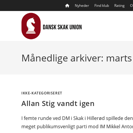
Skip
Nyheder
Find klub
Rating
O
to
content
Månedlige arkiver: marts
IKKE-KATEGORISERET
Allan Stig vandt igen
I femte runde ved DM i Skak i Hillerød spillede de
meget publikumsvenligt parti mod IM Mikkel Anto