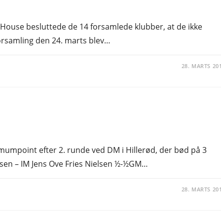
House besluttede de 14 forsamlede klubber, at de ikke
orsamling den 24. marts blev…
28. MARTS 20
mumpoint efter 2. runde ved DM i Hillerød, der bød på 3
sen – IM Jens Ove Fries Nielsen ½-½GM…
28. MARTS 20