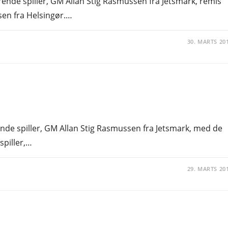
førende spiller, GM Allan Stig Rasmussen fra Jetsmark, remis
en fra Helsingør.…
30. MARTS 20
rende spiller, GM Allan Stig Rasmussen fra Jetsmark, med de
spiller,…
29. MARTS 20