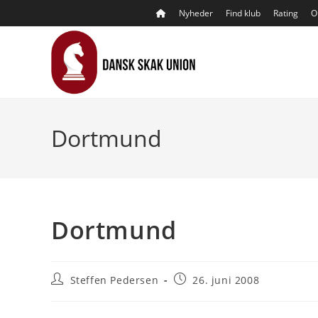
Skip
Nyheder
Find klub
Rating
O
to
content
Dortmund
Dortmund
Post
Post
Steffen Pedersen
26. juni 2008
author:
published: