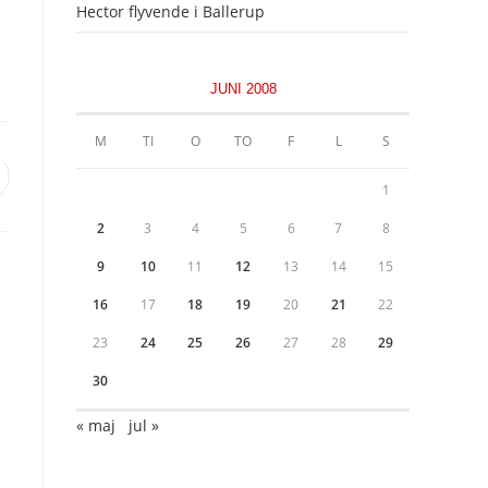
Hector flyvende i Ballerup
JUNI 2008
M
TI
O
TO
F
L
S
pens
1
n
ew
2
3
4
5
6
7
8
indow
9
10
11
12
13
14
15
16
17
18
19
20
21
22
23
24
25
26
27
28
29
30
« maj
jul »