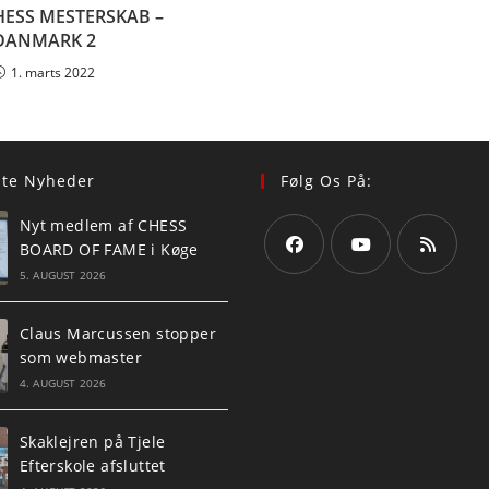
HESS MESTERSKAB –
DANMARK 2
1. marts 2022
ste Nyheder
Følg Os På:
Nyt medlem af CHESS
BOARD OF FAME i Køge
5. AUGUST 2026
Opens
Opens
Opens
in
in
in
Claus Marcussen stopper
a
a
a
som webmaster
new
new
new
4. AUGUST 2026
tab
tab
tab
Skaklejren på Tjele
Efterskole afsluttet