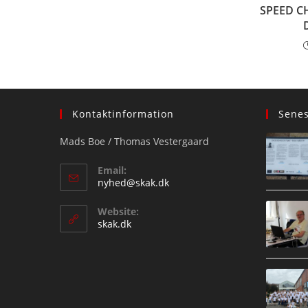
SPEED C
Kontaktinformation
Sene
Mads Boe / Thomas Vestergaard
Email:
Opens
nyhed@skak.dk
in
your
Website:
application
skak.dk