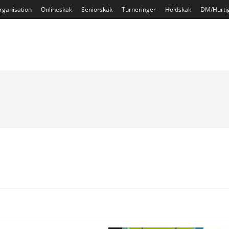
rganisation
Onlineskak
Seniorskak
Turneringer
Holdskak
DM/Hurti