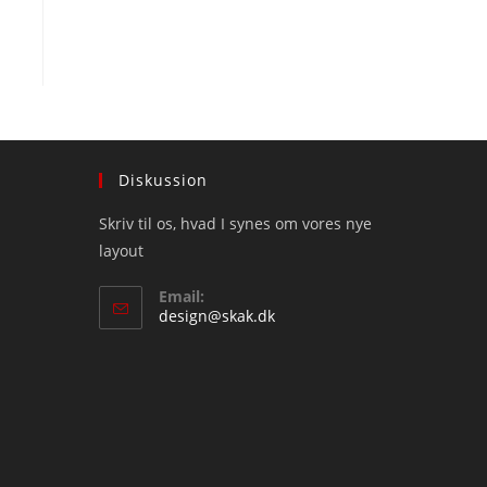
Diskussion
Skriv til os, hvad I synes om vores nye
layout
Email:
Opens
design@skak.dk
in
your
application