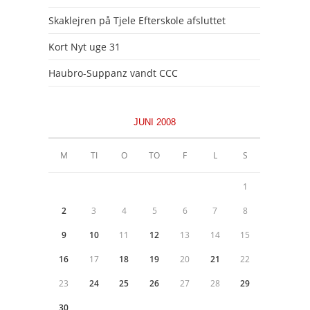
Skaklejren på Tjele Efterskole afsluttet
Kort Nyt uge 31
Haubro-Suppanz vandt CCC
JUNI 2008
M
TI
O
TO
F
L
S
1
2
3
4
5
6
7
8
9
10
11
12
13
14
15
16
17
18
19
20
21
22
23
24
25
26
27
28
29
30