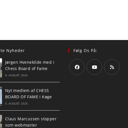
ste Nyheder
Følg Os På:
Jørgen Hvenekilde med i
Chess Board of Fame
8. AUGUST 2026
Opens
Opens
Opens
in
in
in
Nyt medlem af CHESS
a
a
a
BOARD OF FAME i Køge
new
new
new
5. AUGUST 2026
tab
tab
tab
Claus Marcussen stopper
som webmaster