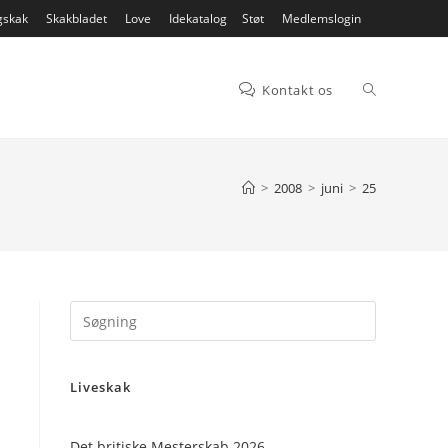
gskak
Skakbladet
Love
Idekatalog
Støt
Medlemslogin
Toggle
Kontakt os
website
>
2008
>
juni
>
25
search
Press
Escape
to
Liveskak
close
the
search
Det britiske Mesterskab 2026