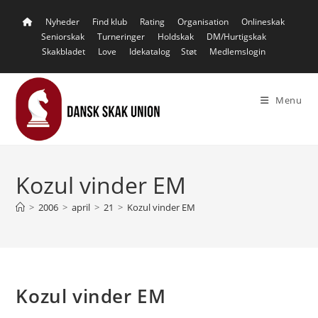
Skip
Nyheder
Find klub
Rating
Organisation
Onlineskak
to
Seniorskak
Turneringer
Holdskak
DM/Hurtigskak
content
Skakbladet
Love
Idekatalog
Støt
Medlemslogin
Menu
Kozul vinder EM
>
2006
>
april
>
21
>
Kozul vinder EM
Kozul vinder EM