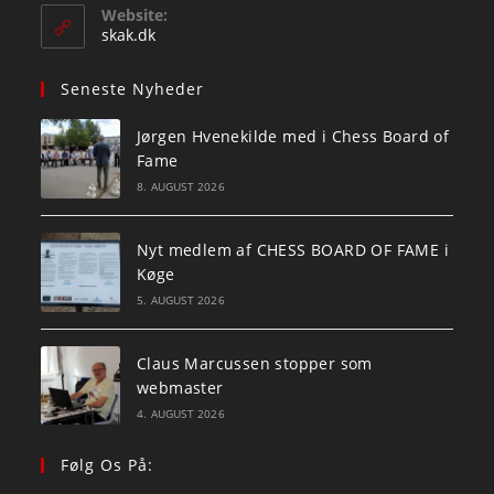
your
Website:
application
skak.dk
Seneste Nyheder
Jørgen Hvenekilde med i Chess Board of
Fame
8. AUGUST 2026
Nyt medlem af CHESS BOARD OF FAME i
Køge
5. AUGUST 2026
Claus Marcussen stopper som
webmaster
4. AUGUST 2026
Følg Os På: