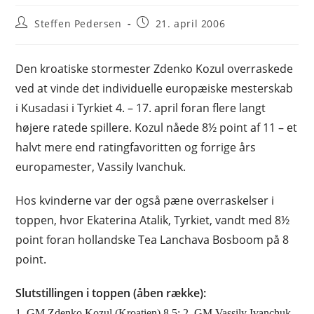
Post
Post
Steffen Pedersen
21. april 2006
author:
published:
Den kroatiske stormester Zdenko Kozul overraskede
ved at vinde det individuelle europæiske mesterskab
i Kusadasi i Tyrkiet 4. – 17. april foran flere langt
højere ratede spillere. Kozul nåede 8½ point af 11 – et
halvt mere end ratingfavoritten og forrige års
europamester, Vassily Ivanchuk.
Hos kvinderne var der også pæne overraskelser i
toppen, hvor Ekaterina Atalik, Tyrkiet, vandt med 8½
point foran hollandske Tea Lanchava Bosboom på 8
point.
Slutstillingen i toppen (åben række):
1. GM Zdenko Kozul (Kroatien) 8.5; 2. GM Vassily Ivanchuk