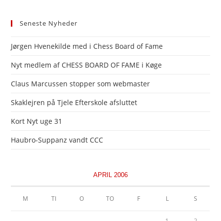
Seneste Nyheder
Jørgen Hvenekilde med i Chess Board of Fame
Nyt medlem af CHESS BOARD OF FAME i Køge
Claus Marcussen stopper som webmaster
Skaklejren på Tjele Efterskole afsluttet
Kort Nyt uge 31
Haubro-Suppanz vandt CCC
APRIL 2006
M
TI
O
TO
F
L
S
1
2