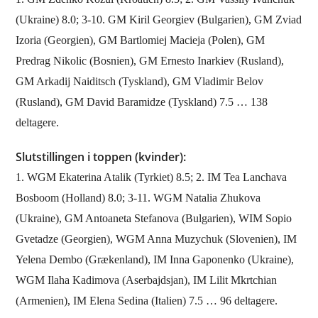
(Ukraine) 8.0; 3-10. GM Kiril Georgiev (Bulgarien), GM Zviad
Izoria (Georgien), GM Bartlomiej Macieja (Polen), GM
Predrag Nikolic (Bosnien), GM Ernesto Inarkiev (Rusland),
GM Arkadij Naiditsch (Tyskland), GM Vladimir Belov
(Rusland), GM David Baramidze (Tyskland) 7.5 … 138
deltagere.
Slutstillingen i toppen (kvinder):
1. WGM Ekaterina Atalik (Tyrkiet) 8.5; 2. IM Tea Lanchava
Bosboom (Holland) 8.0; 3-11. WGM Natalia Zhukova
(Ukraine), GM Antoaneta Stefanova (Bulgarien), WIM Sopio
Gvetadze (Georgien), WGM Anna Muzychuk (Slovenien), IM
Yelena Dembo (Grækenland), IM Inna Gaponenko (Ukraine),
WGM Ilaha Kadimova (Aserbajdsjan), IM Lilit Mkrtchian
(Armenien), IM Elena Sedina (Italien) 7.5 … 96 deltagere.