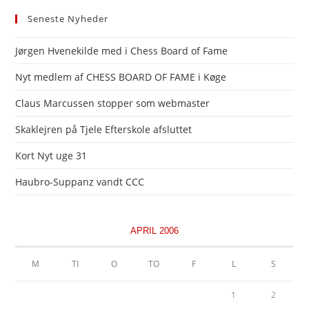
Seneste Nyheder
Jørgen Hvenekilde med i Chess Board of Fame
Nyt medlem af CHESS BOARD OF FAME i Køge
Claus Marcussen stopper som webmaster
Skaklejren på Tjele Efterskole afsluttet
Kort Nyt uge 31
Haubro-Suppanz vandt CCC
APRIL 2006
M
TI
O
TO
F
L
S
1
2