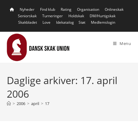
Skip
Nyheder
Find klub
Rating
Organisation
Onlineskak
to
Seniorskak
Turneringer
Holdskak
DM/Hurtigskak
content
Skakbladet
Love
Idekatalog
Støt
Medlemslogin
Menu
Daglige arkiver: 17. april
2006
>
2006
>
april
>
17