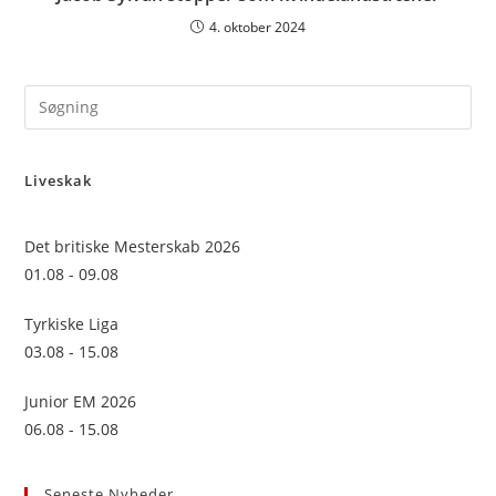
4. oktober 2024
Pre
Es
to
Liveskak
clo
the
sea
Det britiske Mesterskab 2026
pan
01.08 - 09.08
Tyrkiske Liga
03.08 - 15.08
Junior EM 2026
06.08 - 15.08
Seneste Nyheder