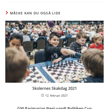
new
new
new
window
window
window
MÅSKE KAN DU OGSÅ LIDE
Skolernes Skakdag 2021
12. februar 2021
GM Parimarjan Negi vandt Politiken Cup