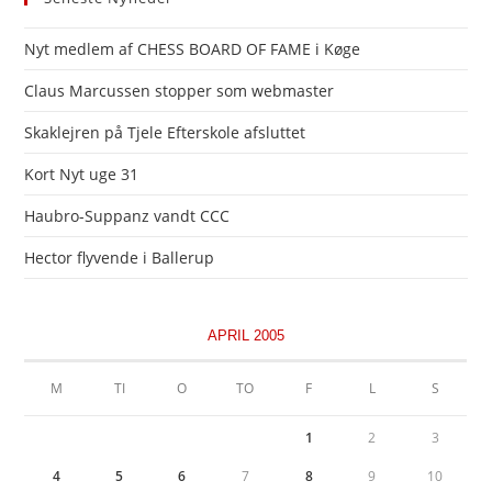
Nyt medlem af CHESS BOARD OF FAME i Køge
Claus Marcussen stopper som webmaster
Skaklejren på Tjele Efterskole afsluttet
Kort Nyt uge 31
Haubro-Suppanz vandt CCC
Hector flyvende i Ballerup
APRIL 2005
M
TI
O
TO
F
L
S
1
2
3
4
5
6
7
8
9
10