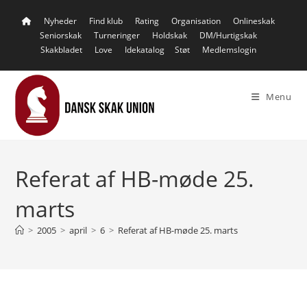
Skip
Nyheder
Find klub
Rating
Organisation
Onlineskak
to
Seniorskak
Turneringer
Holdskak
DM/Hurtigskak
content
Skakbladet
Love
Idekatalog
Støt
Medlemslogin
Menu
Referat af HB-møde 25.
marts
>
2005
>
april
>
6
>
Referat af HB-møde 25. marts