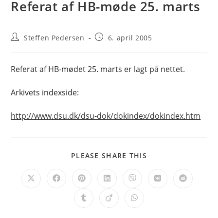
Referat af HB-møde 25. marts
Post
Post
Steffen Pedersen
6. april 2005
author:
published:
Referat af HB-mødet 25. marts er lagt på nettet.
Arkivets indexside:
http://www.dsu.dk/dsu-dok/dokindex/dokindex.htm
SHARE
PLEASE SHARE THIS
THIS
CONTENT
Opens
Opens
Opens
Opens
Opens
Opens
Opens
in
in
in
in
in
in
in
a
a
a
a
a
a
a
Opens
Opens
Opens
new
new
new
new
new
new
new
in
in
in
window
window
window
window
window
window
window
a
a
a