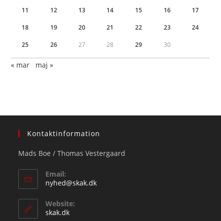
11
12
13
14
15
16
17
18
19
20
21
22
23
24
25
26
27
28
29
30
« mar
maj »
Kontaktinformation
Mads Boe / Thomas Vestergaard
Email:
Opens
nyhed@skak.dk
in
your
Website:
application
skak.dk