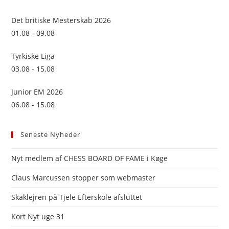
the
sea
Det britiske Mesterskab 2026
pan
01.08 - 09.08
Tyrkiske Liga
03.08 - 15.08
Junior EM 2026
06.08 - 15.08
Seneste Nyheder
Nyt medlem af CHESS BOARD OF FAME i Køge
Claus Marcussen stopper som webmaster
Skaklejren på Tjele Efterskole afsluttet
Kort Nyt uge 31