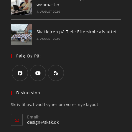
webmaster
4. AUGUST 2026
Skaklejren på Tjele Efterskole afsluttet
4. AUGUST 2026
Følg Os På:
Opens
Opens
Opens
in
in
in
Diskussion
a
a
a
Skriv til os, hvad I synes om vores nye layout
new
new
new
tab
tab
tab
Email:
Opens
design@skak.dk
in