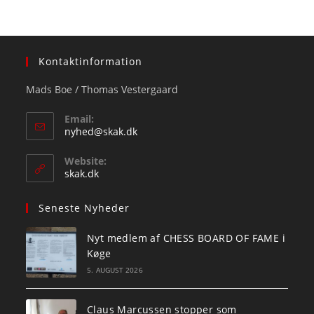
Kontaktinformation
Mads Boe / Thomas Vestergaard
Email:
Opens
nyhed@skak.dk
in
your
Website:
application
skak.dk
Seneste Nyheder
Nyt medlem af CHESS BOARD OF FAME i
Køge
5. AUGUST 2026
Claus Marcussen stopper som