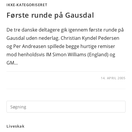
IKKE-KATEGORISERET
Første runde på Gausdal
De tre danske deltagere gik igennem første runde på
Gausdal uden nederlag. Christian Kyndel Pedersen
og Per Andreasen spillede begge hurtige remiser
mod henholdsvis IM Simon Williams (England) og
GM…
14. APRIL 2005
Pre
Es
to
Liveskak
clo