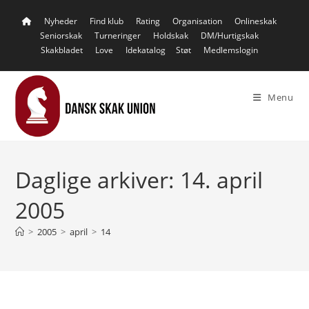
Skip
Nyheder
Find klub
Rating
Organisation
Onlineskak
to
Seniorskak
Turneringer
Holdskak
DM/Hurtigskak
content
Skakbladet
Love
Idekatalog
Støt
Medlemslogin
Menu
Daglige arkiver: 14. april
2005
>
2005
>
april
>
14