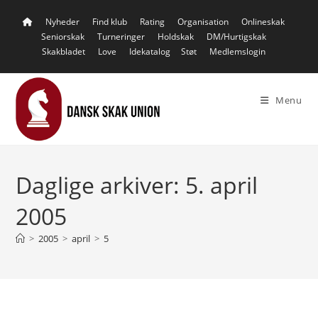
Skip
Nyheder
Find klub
Rating
Organisation
Onlineskak
to
Seniorskak
Turneringer
Holdskak
DM/Hurtigskak
content
Skakbladet
Love
Idekatalog
Støt
Medlemslogin
Menu
Daglige arkiver: 5. april
2005
>
2005
>
april
>
5