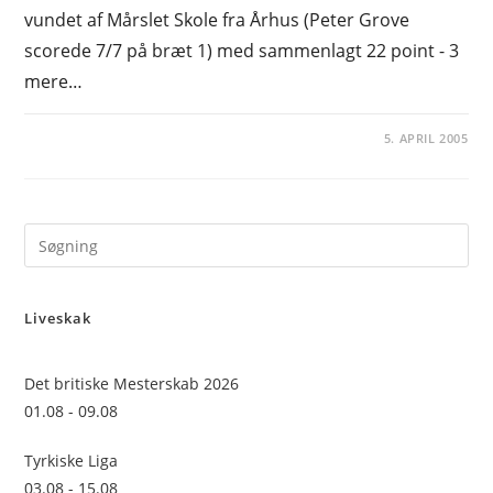
vundet af Mårslet Skole fra Århus (Peter Grove
scorede 7/7 på bræt 1) med sammenlagt 22 point - 3
mere…
5. APRIL 2005
Pre
Es
to
Liveskak
clo
the
sea
Det britiske Mesterskab 2026
pan
01.08 - 09.08
Tyrkiske Liga
03.08 - 15.08