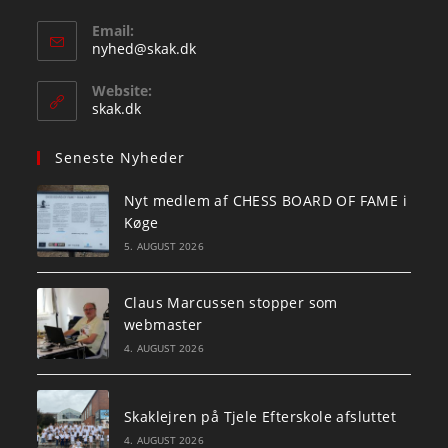
Email:
Opens
nyhed@skak.dk
in
your
Website:
application
skak.dk
Seneste Nyheder
Nyt medlem af CHESS BOARD OF FAME i
Køge
5. AUGUST 2026
Claus Marcussen stopper som
webmaster
4. AUGUST 2026
Skaklejren på Tjele Efterskole afsluttet
4. AUGUST 2026