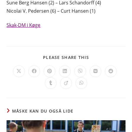
Sune Berg Hansen (2) – Lars Schandorff (4)
Nicolai V. Pedersen (6) – Curt Hansen (1)
Skak-DM i Køge
SHARE
PLEASE SHARE THIS
THIS
CONTENT
Opens
Opens
Opens
Opens
Opens
Opens
Opens
in
in
in
in
in
in
in
a
a
a
a
a
a
a
Opens
Opens
Opens
new
new
new
new
new
new
new
in
in
in
window
window
window
window
window
window
window
a
a
a
new
new
new
window
window
window
MÅSKE KAN DU OGSÅ LIDE