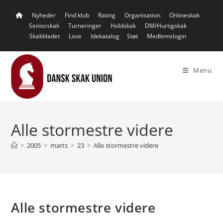
Skip
Nyheder
Find klub
Rating
Organisation
Onlineskak
to
Seniorskak
Turneringer
Holdskak
DM/Hurtigskak
content
Skakbladet
Love
Idekatalog
Støt
Medlemslogin
Menu
Alle stormestre videre
>
2005
>
marts
>
23
>
Alle stormestre videre
Alle stormestre videre