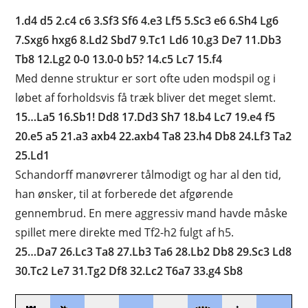
1.d4 d5 2.c4 c6 3.Sf3 Sf6 4.e3 Lf5 5.Sc3 e6 6.Sh4 Lg6
7.Sxg6 hxg6 8.Ld2 Sbd7 9.Tc1 Ld6 10.g3 De7 11.Db3
Tb8 12.Lg2 0-0 13.0-0 b5? 14.c5 Lc7 15.f4
Med denne struktur er sort ofte uden modspil og i
løbet af forholdsvis få træk bliver det meget slemt.
15…La5 16.Sb1! Dd8 17.Dd3 Sh7 18.b4 Lc7 19.e4 f5
20.e5 a5 21.a3 axb4 22.axb4 Ta8 23.h4 Db8 24.Lf3 Ta2
25.Ld1
Schandorff manøvrerer tålmodigt og har al den tid,
han ønsker, til at forberede det afgørende
gennembrud. En mere aggressiv mand havde måske
spillet mere direkte med Tf2-h2 fulgt af h5.
25…Da7 26.Lc3 Ta8 27.Lb3 Ta6 28.Lb2 Db8 29.Sc3 Ld8
30.Tc2 Le7 31.Tg2 Df8 32.Lc2 T6a7 33.g4 Sb8