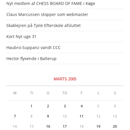
Nyt medlem af CHESS BOARD OF FAME i Køge
Claus Marcussen stopper som webmaster
Skaklejren på Tjele Efterskole afsluttet
Kort Nyt uge 31
Haubro-Suppanz vandt CCC
Hector flyvende i Ballerup
MARTS 2005
M
TI
O
TO
F
L
S
1
2
3
4
5
6
7
8
9
10
11
12
13
14
15
16
17
18
19
20