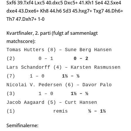
Sxf6 39.Txf4 Lxc5 40.dxc5 Dxc5+ 41.Kh1 Se4 42.Sxe4
dxe4 43.Dxe6+ Kh8 44.h6 Sd3 45.hxg7+ Txg7 46.Dh6+
Th7 47.Dxh7+ 1-0
Kvartfinaler, 2. parti (fulgt af sammenlagt
matchscore):
Tomas Hutters (8) – Sune Berg Hansen
(2) 0 – 1
0 – 2
Lars Schandorff (4) – Karsten Rasmussen
(7) 1 – 0
1½ – ½
Nicolai V. Pedersen (6) – Davor Palo
(3) 1 – 0
1½ – ½
Jacob Aagaard (5) – Curt Hansen
(1) remis
½ – 1½
Semifinalerne: