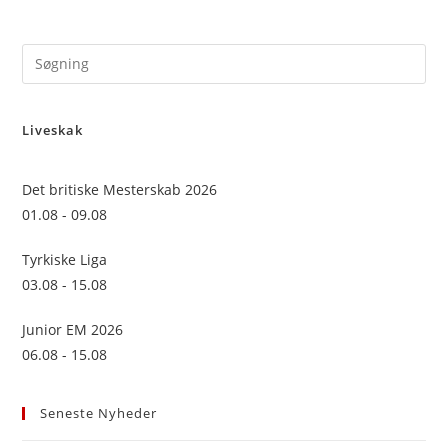
Pre
Es
to
Liveskak
clo
the
sea
Det britiske Mesterskab 2026
pan
01.08 - 09.08
Tyrkiske Liga
03.08 - 15.08
Junior EM 2026
06.08 - 15.08
Seneste Nyheder