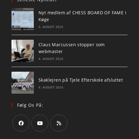
Nyt medlem af CHESS BOARD OF FAME i
Køge
5. AUGUST 2026
Claus Marcussen stopper som
webmaster
4. AUGUST 2026
Skaklejren på Tjele Efterskole afsluttet
4. AUGUST 2026
Følg Os På:
Opens
Opens
Opens