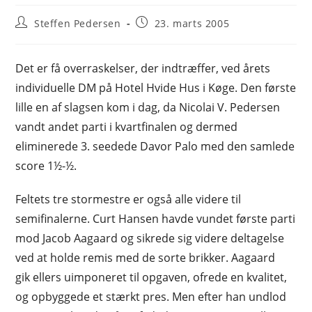
Post
Post
Steffen Pedersen
23. marts 2005
author:
published:
Det er få overraskelser, der indtræffer, ved årets
individuelle DM på Hotel Hvide Hus i Køge. Den første
lille en af slagsen kom i dag, da Nicolai V. Pedersen
vandt andet parti i kvartfinalen og dermed
eliminerede 3. seedede Davor Palo med den samlede
score 1½-½.
Feltets tre stormestre er også alle videre til
semifinalerne. Curt Hansen havde vundet første parti
mod Jacob Aagaard og sikrede sig videre deltagelse
ved at holde remis med de sorte brikker. Aagaard
gik ellers uimponeret til opgaven, ofrede en kvalitet,
og opbyggede et stærkt pres. Men efter han undlod