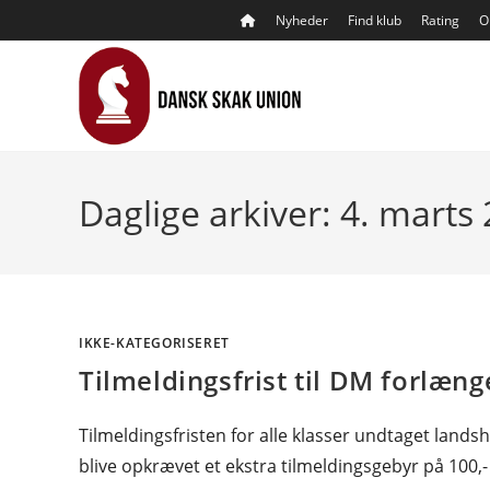
Skip
Nyheder
Find klub
Rating
O
to
content
Daglige arkiver: 4. marts
IKKE-KATEGORISERET
Tilmeldingsfrist til DM forlæng
Tilmeldingsfristen for alle klasser undtaget landsh
blive opkrævet et ekstra tilmeldingsgebyr på 100,- 