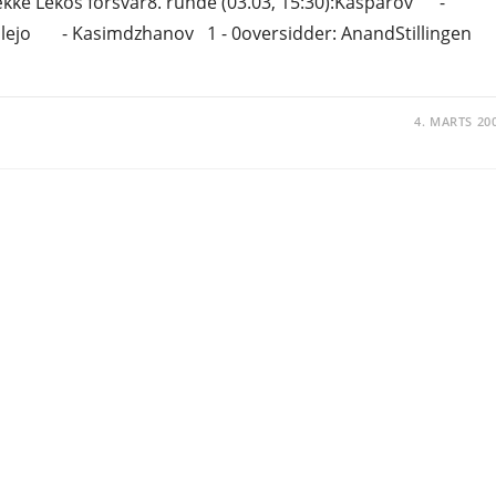
ække Lekos forsvar8. runde (03.03, 15:30):Kasparov -
 Kasimdzhanov 1 - 0oversidder: AnandStillingen
4. MARTS 20