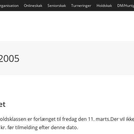
rganisation
Onlineskak
Seniorskak
Turneringer
Holdskak
DM/Hurti
 2005
et
oldsklassen er forlænget til fredag den 11. marts.Der vil ikk
kr. før tilmelding efter denne dato.