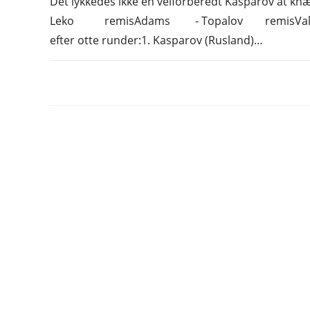
Det lykkedes ikke en velforberedt Kasparov at kn
Leko remisAdams - Topalov remisVallejo -
efter otte runder:1. Kasparov (Rusland)…