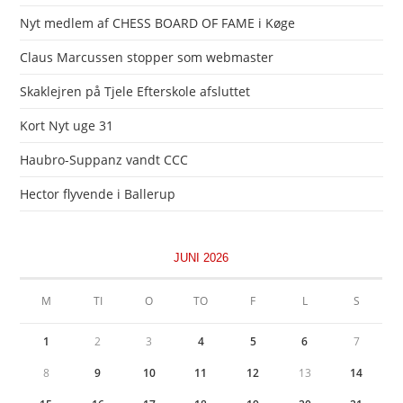
Nyt medlem af CHESS BOARD OF FAME i Køge
Claus Marcussen stopper som webmaster
Skaklejren på Tjele Efterskole afsluttet
Kort Nyt uge 31
Haubro-Suppanz vandt CCC
Hector flyvende i Ballerup
JUNI 2026
M
TI
O
TO
F
L
S
1
2
3
4
5
6
7
8
9
10
11
12
13
14