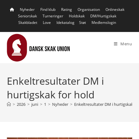
Skip
Nyheder
Find klub
Rating
Organisation
Onlineskak
to
Seniorskak
Turneringer
Holdskak
DM/Hurtigskak
content
Skakbladet
Love
Idekatalog
Støt
Medlemslogin
Menu
Enkeltresultater DM i
hurtigskak for hold
>
2026
>
juni
>
1
>
Nyheder
>
Enkeltresultater DM i hurtigskak fo