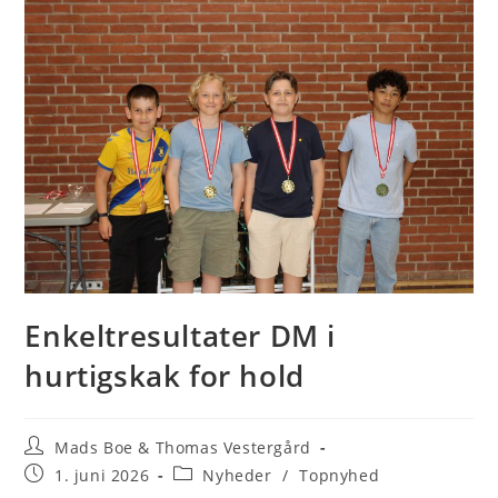
Enkeltresultater DM i
hurtigskak for hold
Post
Mads Boe & Thomas Vestergård
author:
Post
Post
1. juni 2026
Nyheder
/
Topnyhed
published:
category: