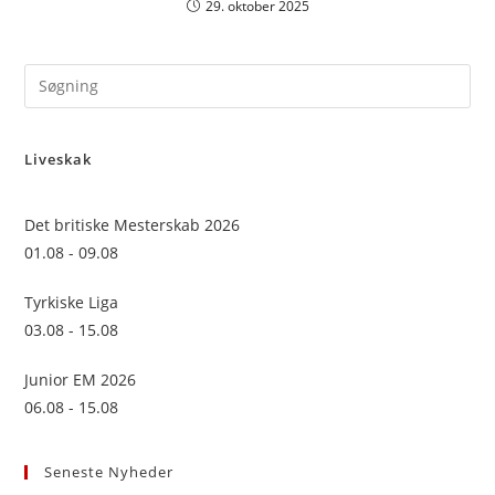
29. oktober 2025
Pre
Es
to
Liveskak
clo
the
sea
Det britiske Mesterskab 2026
pan
01.08 - 09.08
Tyrkiske Liga
03.08 - 15.08
Junior EM 2026
06.08 - 15.08
Seneste Nyheder