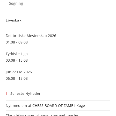
Pre
Es
to
Liveskak
clo
the
sea
Det britiske Mesterskab 2026
pan
01.08 - 09.08
Tyrkiske Liga
03.08 - 15.08
Junior EM 2026
06.08 - 15.08
Seneste Nyheder
Nyt medlem af CHESS BOARD OF FAME i Køge
Claus Marcussen stopper som webmaster