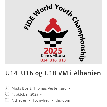
U14, U16 og U18 VM i Albanien
Post
Mads Boe & Thomas Vestergård
author:
Post
4. oktober 2025
published:
Post
Nyheder
/
Topnyhed
/
Ungdom
category: