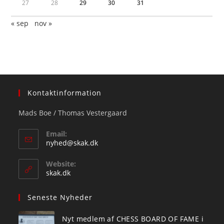
27
28
29
30
31
« sep
nov »
Kontaktinformation
Mads Boe / Thomas Vestergaard
Email:
Opens
nyhed@skak.dk
in
your
Website:
application
skak.dk
Seneste Nyheder
Nyt medlem af CHESS BOARD OF FAME i