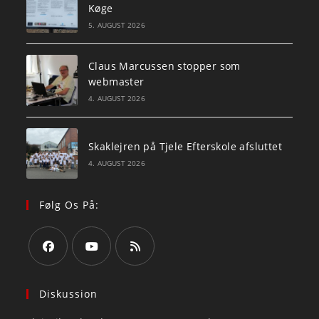
Køge
5. AUGUST 2026
Claus Marcussen stopper som
webmaster
4. AUGUST 2026
Skaklejren på Tjele Efterskole afsluttet
4. AUGUST 2026
Følg Os På:
Opens
Opens
Opens
in
in
in
Diskussion
a
a
a