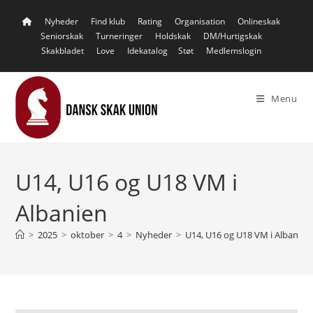
Skip
Nyheder
Find klub
Rating
Organisation
Onlineskak
to
Seniorskak
Turneringer
Holdskak
DM/Hurtigskak
content
Skakbladet
Love
Idekatalog
Støt
Medlemslogin
Menu
U14, U16 og U18 VM i
Albanien
>
2025
>
oktober
>
4
>
Nyheder
>
U14, U16 og U18 VM i Albanien