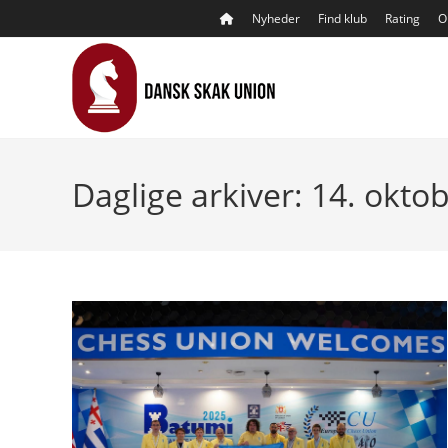
Skip
Nyheder
Find klub
Rating
O
to
content
Daglige arkiver: 14. okto