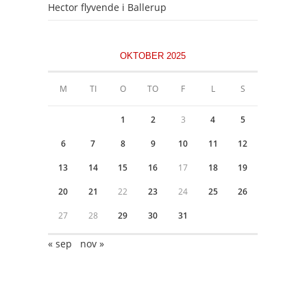
Hector flyvende i Ballerup
OKTOBER 2025
M
TI
O
TO
F
L
S
1
2
3
4
5
6
7
8
9
10
11
12
13
14
15
16
17
18
19
20
21
22
23
24
25
26
27
28
29
30
31
« sep
nov »