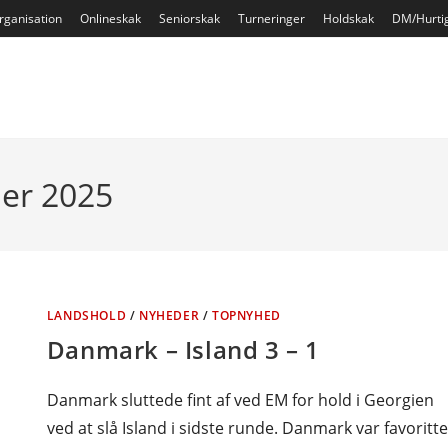
rganisation
Onlineskak
Seniorskak
Turneringer
Holdskak
DM/Hurti
ber 2025
LANDSHOLD
/
NYHEDER
/
TOPNYHED
Danmark – Island 3 – 1
Danmark sluttede fint af ved EM for hold i Georgien
ved at slå Island i sidste runde. Danmark var favoritte