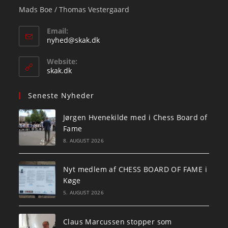
Mads Boe / Thomas Vestergaard
Email:
Opens
nyhed@skak.dk
in
your
Website:
application
skak.dk
Seneste Nyheder
Jørgen Hvenekilde med i Chess Board of
Fame
8. AUGUST 2026
Nyt medlem af CHESS BOARD OF FAME i
Køge
5. AUGUST 2026
Claus Marcussen stopper som