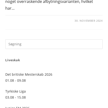
noget overraskende afbytningsvarianten, hvilket
har…
30. NOVEMBER 2024
Pre
Es
to
Liveskak
clo
the
sea
Det britiske Mesterskab 2026
pan
01.08 - 09.08
Tyrkiske Liga
03.08 - 15.08