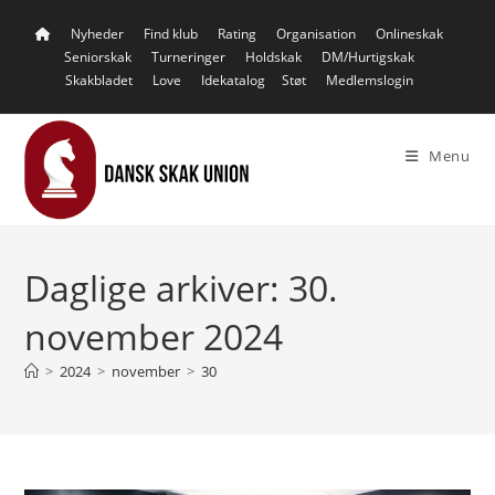
Skip
Nyheder
Find klub
Rating
Organisation
Onlineskak
to
Seniorskak
Turneringer
Holdskak
DM/Hurtigskak
content
Skakbladet
Love
Idekatalog
Støt
Medlemslogin
Menu
Daglige arkiver: 30.
november 2024
>
2024
>
november
>
30