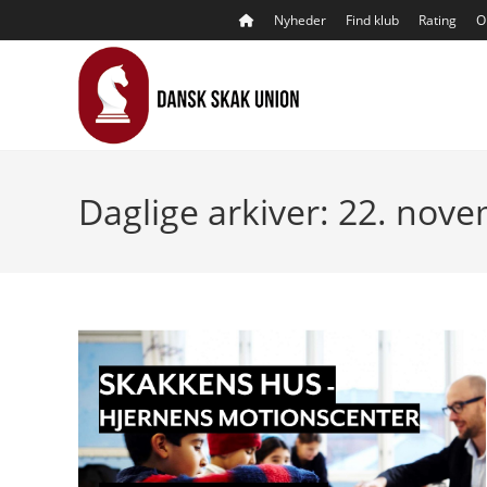
Skip
Nyheder
Find klub
Rating
O
to
content
Daglige arkiver: 22. nov