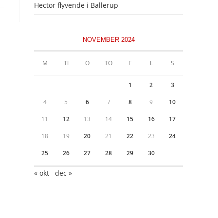
Hector flyvende i Ballerup
NOVEMBER 2024
M
TI
O
TO
F
L
S
1
2
3
4
5
6
7
8
9
10
11
12
13
14
15
16
17
18
19
20
21
22
23
24
25
26
27
28
29
30
« okt
dec »