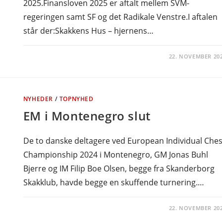
2025.Finansloven 2025 er aftalt mellem SVM-
regeringen samt SF og det Radikale Venstre.I aftalen
står der:Skakkens Hus – hjernens…
22. NOVEMBER 20
NYHEDER
/
TOPNYHED
EM i Montenegro slut
De to danske deltagere ved European Individual Che
Championship 2024 i Montenegro, GM Jonas Buhl
Bjerre og IM Filip Boe Olsen, begge fra Skanderborg
Skakklub, havde begge en skuffende turnering.…
22. NOVEMBER 20