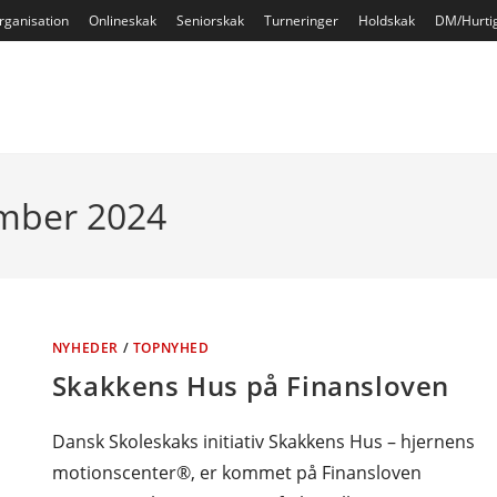
rganisation
Onlineskak
Seniorskak
Turneringer
Holdskak
DM/Hurti
ember 2024
NYHEDER
/
TOPNYHED
Skakkens Hus på Finansloven
Dansk Skoleskaks initiativ Skakkens Hus – hjernens
motionscenter®, er kommet på Finansloven