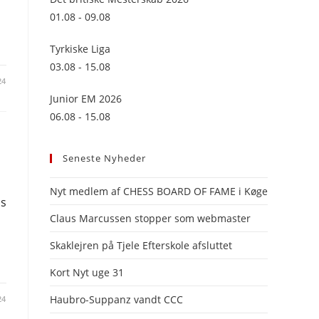
panel.
01.08 - 09.08
Tyrkiske Liga
03.08 - 15.08
24
Junior EM 2026
06.08 - 15.08
Seneste Nyheder
Nyt medlem af CHESS BOARD OF FAME i Køge
ss
Claus Marcussen stopper som webmaster
Skaklejren på Tjele Efterskole afsluttet
Kort Nyt uge 31
Haubro-Suppanz vandt CCC
24