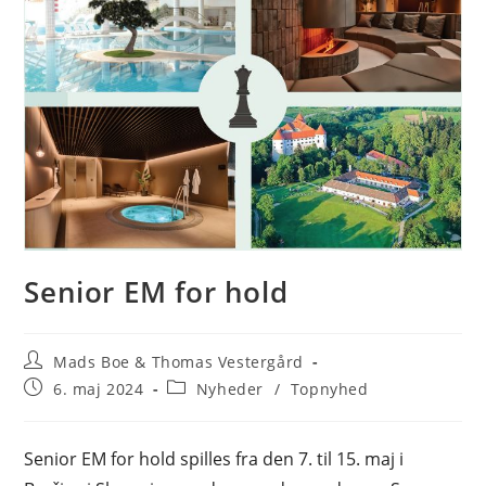
Senior EM for hold
Post
Mads Boe & Thomas Vestergård
author:
Post
Post
6. maj 2024
Nyheder
/
Topnyhed
published:
category:
Senior EM for hold spilles fra den 7. til 15. maj i