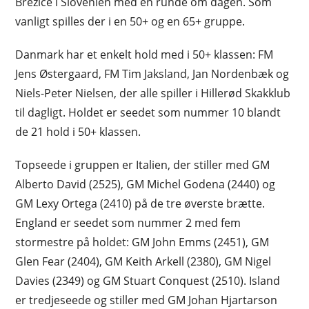
Brežice i Slovenien med en runde om dagen. Som
vanligt spilles der i en 50+ og en 65+ gruppe.
Danmark har et enkelt hold med i 50+ klassen: FM
Jens Østergaard, FM Tim Jaksland, Jan Nordenbæk og
Niels-Peter Nielsen, der alle spiller i Hillerød Skakklub
til dagligt. Holdet er seedet som nummer 10 blandt
de 21 hold i 50+ klassen.
Topseede i gruppen er Italien, der stiller med GM
Alberto David (2525), GM Michel Godena (2440) og
GM Lexy Ortega (2410) på de tre øverste brætte.
England er seedet som nummer 2 med fem
stormestre på holdet: GM John Emms (2451), GM
Glen Fear (2404), GM Keith Arkell (2380), GM Nigel
Davies (2349) og GM Stuart Conquest (2510). Island
er tredjeseede og stiller med GM Johan Hjartarson