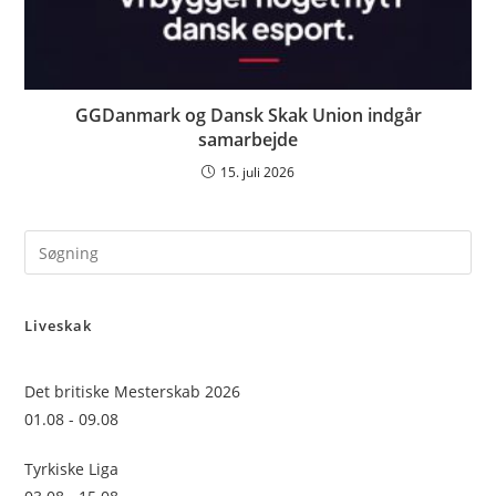
GGDanmark og Dansk Skak Union indgår
samarbejde
15. juli 2026
Pre
Es
to
Liveskak
clo
the
sea
Det britiske Mesterskab 2026
pan
01.08 - 09.08
Tyrkiske Liga