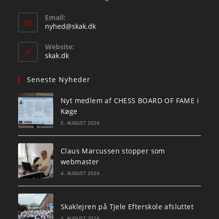
Email:
Opens
nyhed@skak.dk
in
your
Website:
application
skak.dk
Seneste Nyheder
Nyt medlem af CHESS BOARD OF FAME i
Køge
5. AUGUST 2026
Claus Marcussen stopper som
webmaster
4. AUGUST 2026
Skaklejren på Tjele Efterskole afsluttet
4. AUGUST 2026