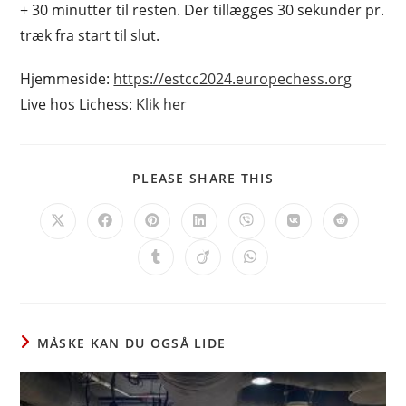
+ 30 minutter til resten. Der tillægges 30 sekunder pr.
træk fra start til slut.
Hjemmeside:
https://estcc2024.europechess.org
Live hos Lichess:
Klik her
SHARE
PLEASE SHARE THIS
THIS
CONTENT
Opens
Opens
Opens
Opens
Opens
Opens
Opens
in
in
in
in
in
in
in
a
a
a
a
a
a
a
Opens
Opens
Opens
new
new
new
new
new
new
new
in
in
in
window
window
window
window
window
window
window
a
a
a
new
new
new
window
window
window
MÅSKE KAN DU OGSÅ LIDE