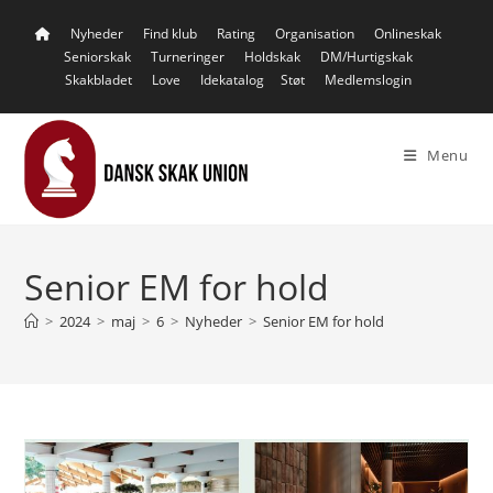
Skip
Nyheder
Find klub
Rating
Organisation
Onlineskak
to
Seniorskak
Turneringer
Holdskak
DM/Hurtigskak
content
Skakbladet
Love
Idekatalog
Støt
Medlemslogin
Menu
Senior EM for hold
>
2024
>
maj
>
6
>
Nyheder
>
Senior EM for hold