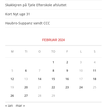
Skaklejren på Tjele Efterskole afsluttet
Kort Nyt uge 31
Haubro-Suppanz vandt CCC
FEBRUAR 2024
M
TI
O
TO
F
L
S
1
2
3
4
5
6
7
8
9
10
11
12
13
14
15
16
17
18
19
20
21
22
23
24
25
26
27
28
29
« jan
mar »