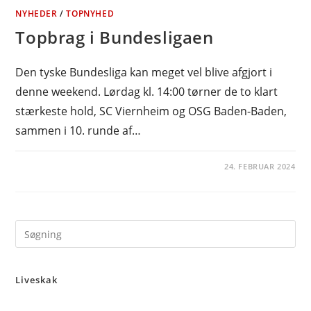
NYHEDER
/
TOPNYHED
Topbrag i Bundesligaen
Den tyske Bundesliga kan meget vel blive afgjort i
denne weekend. Lørdag kl. 14:00 tørner de to klart
stærkeste hold, SC Viernheim og OSG Baden-Baden,
sammen i 10. runde af…
24. FEBRUAR 2024
Pre
Es
to
Liveskak
clo
the