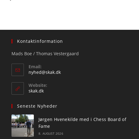
Kontaktinformation
Mads Boe / Thomas Vestergaard
Email:
Opens
nyhed@skak.dk
in
your
Website:
application
skak.dk
Seneste Nyheder
Jørgen Hvenekilde med i Chess Board of
Fame
8. AUGUST 2026