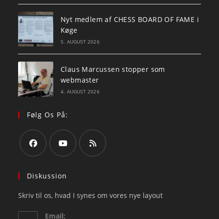
Nyt medlem af CHESS BOARD OF FAME i
Køge
5. AUGUST 2026
Claus Marcussen stopper som
webmaster
4. AUGUST 2026
Følg Os På:
Opens
Opens
Opens
in
in
in
Diskussion
a
a
a
Skriv til os, hvad I synes om vores nye layout
new
new
new
tab
tab
tab
Email: