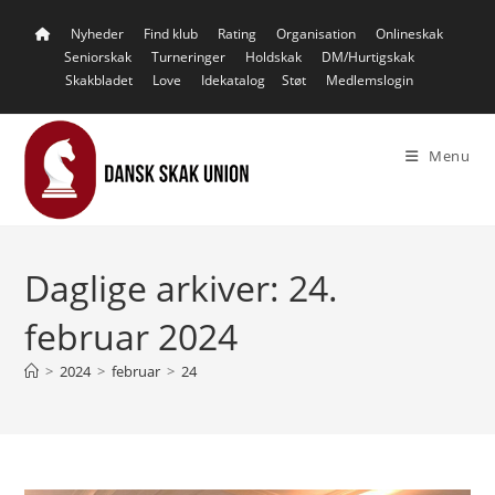
Skip
Nyheder
Find klub
Rating
Organisation
Onlineskak
to
Seniorskak
Turneringer
Holdskak
DM/Hurtigskak
content
Skakbladet
Love
Idekatalog
Støt
Medlemslogin
Menu
Daglige arkiver: 24.
februar 2024
>
2024
>
februar
>
24