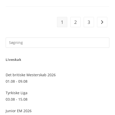
1
2
3
Go to t
Pre
Es
to
Liveskak
clo
the
sea
Det britiske Mesterskab 2026
pan
01.08 - 09.08
Tyrkiske Liga
03.08 - 15.08
Junior EM 2026