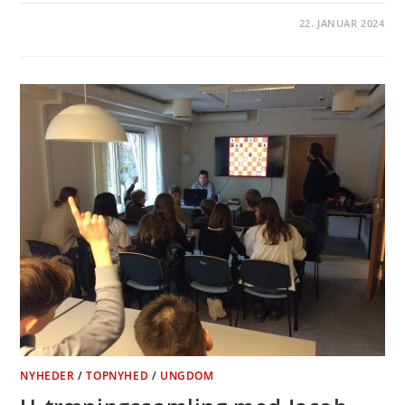
22. JANUAR 2024
NYHEDER
/
TOPNYHED
/
UNGDOM