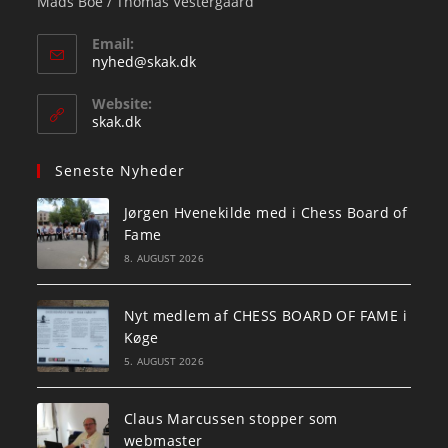
Mads Boe / Thomas Vestergaard
Email:
Opens
nyhed@skak.dk
in
your
Website:
application
skak.dk
Seneste Nyheder
Jørgen Hvenekilde med i Chess Board of
Fame
8. AUGUST 2026
Nyt medlem af CHESS BOARD OF FAME i
Køge
5. AUGUST 2026
Claus Marcussen stopper som
webmaster